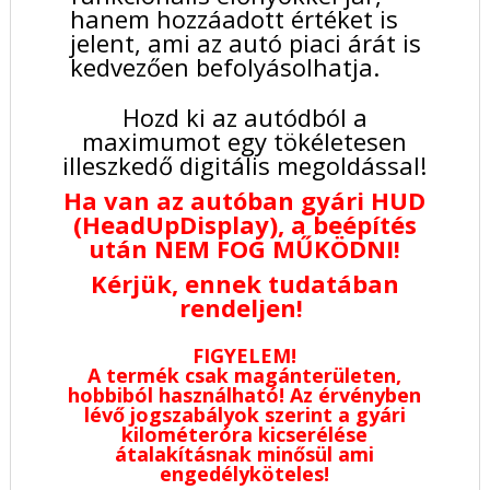
hanem hozzáadott értéket is
jelent, ami az autó piaci árát is
kedvezően befolyásolhatja.
Hozd ki az autódból a
maximumot egy tökéletesen
illeszkedő digitális megoldással!
Ha van az autóban gyári HUD
(HeadUpDisplay), a beépítés
után NEM FOG MŰKÖDNI!
Kérjük, ennek tudatában
rendeljen!
FIGYELEM!
A termék csak magánterületen,
hobbiból használható! Az érvényben
lévő jogszabályok szerint a gyári
kilométeróra kicserélése
átalakításnak minősül ami
engedélyköteles!