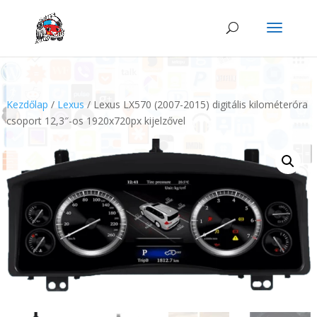
Kezdőlap
/
Lexus
/ Lexus LX570 (2007-2015) digitális kilométeróra
csoport 12,3″-os 1920x720px kijelzővel