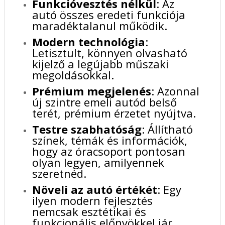
Funkcióvesztés nélkül
: Az
autó összes eredeti funkciója
maradéktalanul működik.
Modern technológia
:
Letisztult, könnyen olvasható
kijelző a legújabb műszaki
megoldásokkal.
Prémium megjelenés
: Azonnal
új szintre emeli autód belső
terét, prémium érzetet nyújtva.
Testre szabhatóság
: Állítható
színek, témák és információk,
hogy az óracsoport pontosan
olyan legyen, amilyennek
szeretnéd.
Növeli az autó értékét
: Egy
ilyen modern fejlesztés
nemcsak esztétikai és
funkcionális előnyökkel jár,