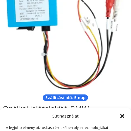
Szállítási idő: 5 nap
Optikai jelátalakító BMW,
Mercedes, Porsche
Sütihasználat
54.990
Ft
A legjobb élmény biztosítása érdekében olyan technológiákat