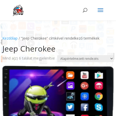
Kezdőlap
/ “Jeep Cherokee” címkével rendelkező termékek
Jeep Cherokee
Mind a(z) 6 találat megjelenítve