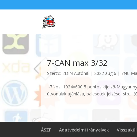
7-CAN max 3/32
Szerző:
2DIN Autóhifi
|
2022 aug 6
|
7NC Max
-7″-os, 1024×600 5 pontos kijelző-Magyar nye
útvonalak ajánlása, balesetek jelzése, stb… (
ÁSZF
Adatvédelmi irányelvek
Visszakü