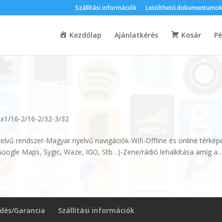
Szállítási információk
Letölthető dokumentumo
Kezdőlap
Ajánlatkérés
Kosár
Pé
1/16-2/16-2/32-3/32
lvű rendszer-Magyar nyelvű navigációk-Wifi-Offline és online térképe
Google Maps, Sygic, Waze, IGO, Stb…)-Zene/rádió lehalkítása amíg a..
ldés/Garancia
Szállítási információk