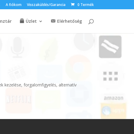
k
A fiókom
Visszaküldés/Garancia
0 Termék
nztár
Üzlet
Elérhetőség
k kezelése, forgalomfigyelés, alternatív
.