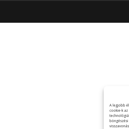
A legjobb é
cookie-k az
technológiá
böngészési 
visszavonás