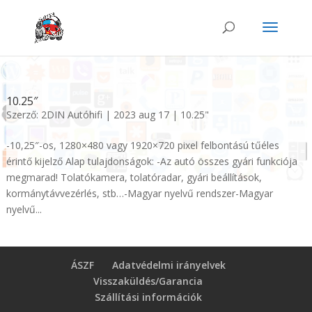
10.25″
Szerző:
2DIN Autóhifi
|
2023 aug 17
|
10.25"
-10,25″-os, 1280×480 vagy 1920×720 pixel felbontású tűéles
érintő kijelző Alap tulajdonságok: -Az autó összes gyári funkciója
megmarad! Tolatókamera, tolatóradar, gyári beállítások,
kormánytávvezérlés, stb…-Magyar nyelvű rendszer-Magyar
nyelvű...
ÁSZF
Adatvédelmi irányelvek
Visszaküldés/Garancia
Szállítási információk