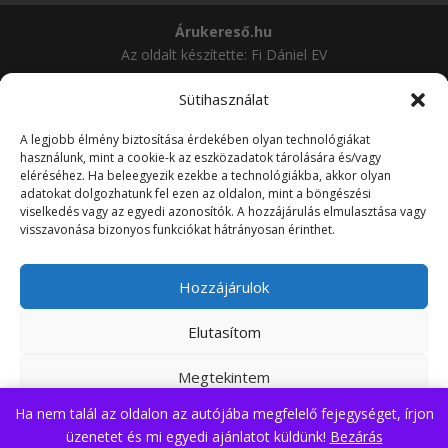
Árukereső.hu
Az oldalt készítette: Fi Dániel EV
Sütihasználat
A legjobb élmény biztosítása érdekében olyan technológiákat
használunk, mint a cookie-k az eszközadatok tárolására és/vagy
eléréséhez. Ha beleegyezik ezekbe a technológiákba, akkor olyan
adatokat dolgozhatunk fel ezen az oldalon, mint a böngészési
viselkedés vagy az egyedi azonosítók. A hozzájárulás elmulasztása vagy
visszavonása bizonyos funkciókat hátrányosan érinthet.
Hozzájárulok
Elutasítom
Megtekintem
Ha nem talál az oldalon az autójába megfelelő fejegységet, írjon
Adatvédelmi irányelvek
üzenetet és mi egyedi ajánlatot küldünk!
Bezárás