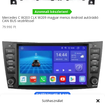
Azonnali készleten!
Mercedes C W203 CLK W209 magyar menüs Android autórádió
CAN BUS vezérléssel
79.990
Ft
Szállítási idő: 5 nap
Mercedes CLK W209 CLS W219 E W211 G W463 8″-os magyar
Sütihasználat
menüs Android GPS navigációs autórádió Wifi Bluetooth