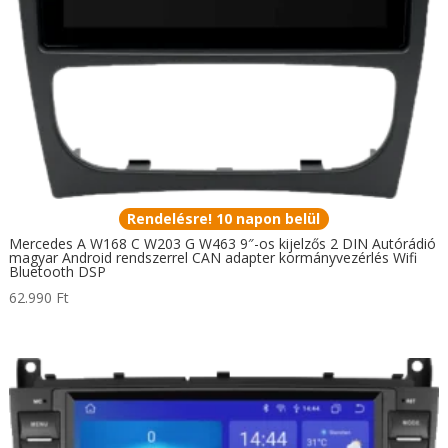
Rendelésre! 10 napon belül
Mercedes A W168 C W203 G W463 9″-os kijelzős 2 DIN Autórádió
magyar Android rendszerrel CAN adapter kormányvezérlés Wifi
Bluetooth DSP
62.990
Ft