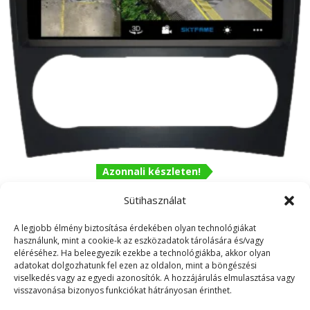
Azonnali készleten!
Mercedes C W203 GLK W209 9″-os kijelzős 2 DIN Autórádió
magyar Android rendszerrel CAN adapter kormányvezérlés Wifi
Sütihasználat
Bluetooth DSP
62.990
Ft
A legjobb élmény biztosítása érdekében olyan technológiákat
használunk, mint a cookie-k az eszközadatok tárolására és/vagy
eléréséhez. Ha beleegyezik ezekbe a technológiákba, akkor olyan
adatokat dolgozhatunk fel ezen az oldalon, mint a böngészési
viselkedés vagy az egyedi azonosítók. A hozzájárulás elmulasztása vagy
visszavonása bizonyos funkciókat hátrányosan érinthet.
ÁSZF
Adatvédelmi irányelvek