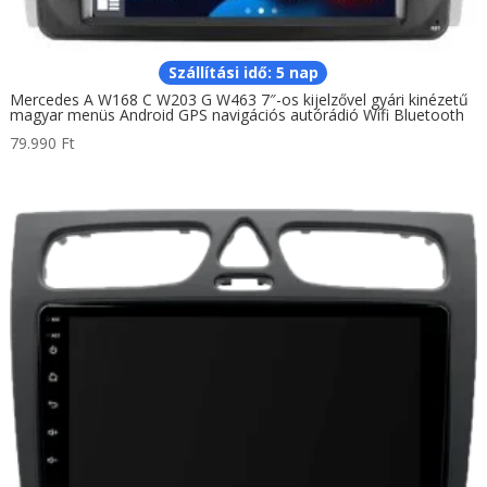
Szállítási idő: 5 nap
Mercedes A W168 C W203 G W463 7″-os kijelzővel gyári kinézetű
magyar menüs Android GPS navigációs autórádió Wifi Bluetooth
79.990
Ft