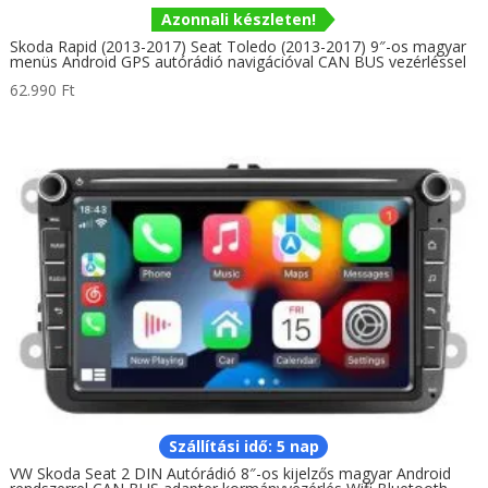
Azonnali készleten!
Skoda Rapid (2013-2017) Seat Toledo (2013-2017) 9″-os magyar
menüs Android GPS autórádió navigációval CAN BUS vezérléssel
62.990
Ft
Szállítási idő: 5 nap
VW Skoda Seat 2 DIN Autórádió 8″-os kijelzős magyar Android