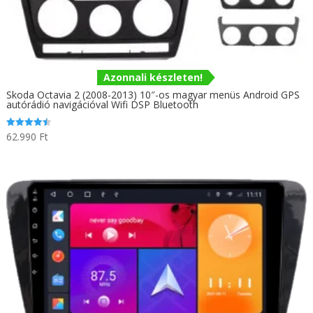
Azonnali készleten!
Skoda Octavia 2 (2008-2013) 10″-os magyar menüs Android GPS
autórádió navigációval Wifi DSP Bluetooth
62.990
Ft
Értékelés:
4.50
/ 5