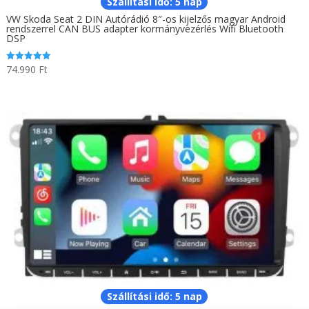
Szállítási idő: 5 nap
VW Skoda Seat 2 DIN Autórádió 8″-os kijelzős magyar Android
rendszerrel CAN BUS adapter kormányvezérlés Wifi Bluetooth
DSP
74.990
Ft
Értékelés:
5.00
/ 5
Szállítási idő: 5 nap