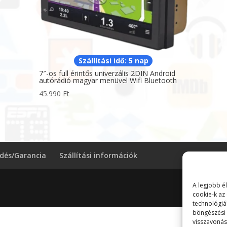
Szállítási idő: 5 nap
7″-os full érintős univerzális 2DIN Android
autórádió magyar menüvel Wifi Bluetooth
45.990
Ft
ldés/Garancia
Szállítási információk
A legjobb é
cookie-k az
technológiá
böngészési 
visszavonás