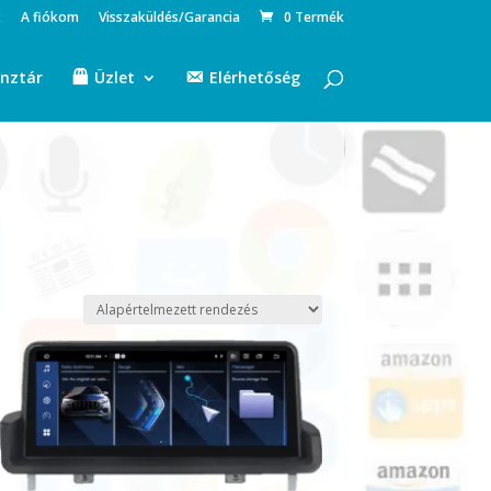
k
A fiókom
Visszaküldés/Garancia
0 Termék
nztár
Üzlet
Elérhetőség