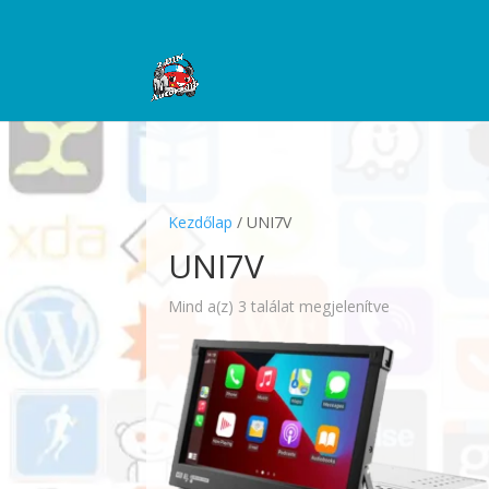
Kezdőlap
/ UNI7V
UNI7V
Mind a(z) 3 találat megjelenítve