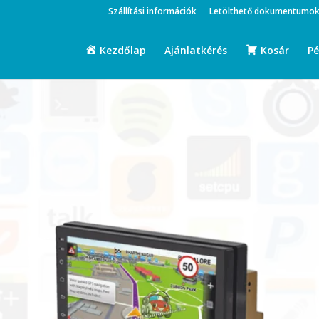
Szállítási információk
Letölthető dokumentumo
Kezdőlap
Ajánlatkérés
Kosár
Pé