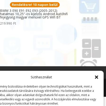
Rendelésre! 10 napon belül
BMW 3 E90 E91 E92 E93 (2005-2012)
hatalmas 10,25″-os kijelzős Android Autóhifi
fejegység magyar menüvel GPS Wifi BT
219.990
Ft
Sütihasználat
lmény biztosítása érdekében olyan technológiákat használunk, mint a
 eszközadatok tárolására és/vagy eléréséhez. Ha beleegyezik ezekbe a
kba, akkor olyan adatokat dolgozhatunk fel ezen az oldalon, mint a
viselkedés vagy az egyedi azonosítók. A hozzájárulás elmulasztása vagy
a bizonyos funkciókat hátrányosan érinthet.