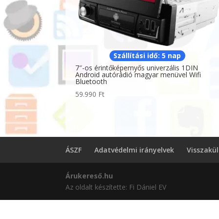
Szállítási idő: 5 nap
7″-os érintőképernyős univerzális 1DIN
Android autórádió magyar menüvel Wifi
Bluetooth
59.990
Ft
ÁSZF
Adatvédelmi irányelvek
Visszakü
Árukereső.hu
Az oldalt készítette: Fi Dániel EV