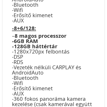
-Bluetooth
-Wifi
-Erősítő kimenet
-AUX
-8+6/128:
–
8 magos processzor
-6GB RAM
-128GB háttértár
-1280x720px felbontás
-DSP
-RDS
-Vezeték nélküli CARPLAY és
AndroidAuto
-Bluetooth
-Wifi
-Erősítő kimenet
-AUX
-360 fokos panoráma kamera
kezelése (csak kamerával együtt