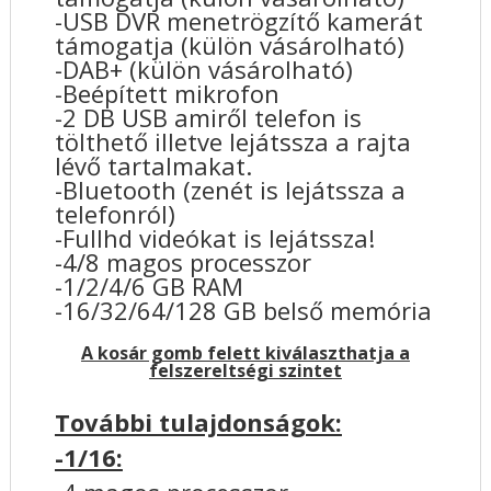
-USB DVR menetrögzítő kamerát
támogatja (külön vásárolható)
-DAB+ (külön vásárolható)
-Beépített mikrofon
-2 DB USB amiről telefon is
tölthető illetve lejátssza a rajta
lévő tartalmakat.
-Bluetooth (zenét is lejátssza a
telefonról)
-Fullhd videókat is lejátssza!
-4/8 magos processzor
-1/2/4/6 GB RAM
-16/32/64/128 GB belső memória
A kosár gomb felett kiválaszthatja a
felszereltségi szintet
További tulajdonságok:
-1/16: