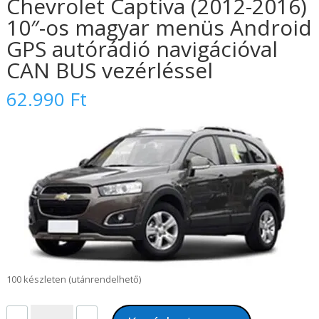
Chevrolet Captiva (2012-2016)
10″-os magyar menüs Android
GPS autórádió navigációval
CAN BUS vezérléssel
62.990
Ft
100 készleten (utánrendelhető)
Chevrolet