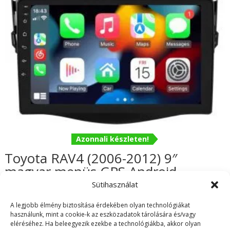
Azonnali készleten!
Toyota RAV4 (2006-2012) 9″
magyar menüs GPS Android
autórádió gyári helyére
Sütihasználat
62.990
Ft
A legjobb élmény biztosítása érdekében olyan technológiákat
használunk, mint a cookie-k az eszközadatok tárolására és/vagy
eléréséhez. Ha beleegyezik ezekbe a technológiákba, akkor olyan