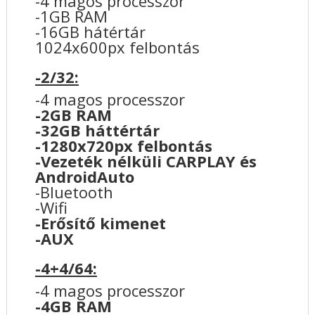
-4 magos processzor
-1GB RAM
-16GB hátértár
1024x600px felbontás
-2/32:
-4 magos processzor
-2GB RAM
-32GB háttértár
-1280x720px felbontás
-Vezeték nélküli CARPLAY és
AndroidAuto
-Bluetooth
-Wifi
-Erősítő kimenet
-AUX
-4+4/64:
-4 magos processzor
-4GB RAM