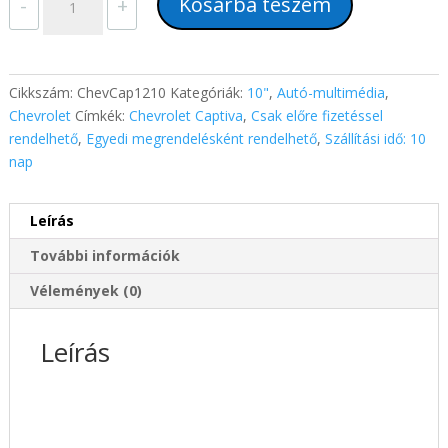
Kosárba teszem
-
+
Captiva
(2012-
2016)
10"-
Cikkszám:
ChevCap1210
Kategóriák:
10"
,
Autó-multimédia
,
os
Chevrolet
Címkék:
Chevrolet Captiva
,
Csak előre fizetéssel
magyar
rendelhető
,
Egyedi megrendelésként rendelhető
,
Szállítási idő: 10
menüs
nap
Android
GPS
Leírás
autórádió
navigációval
További információk
CAN
BUS
Vélemények (0)
vezérléssel
mennyiség
Leírás