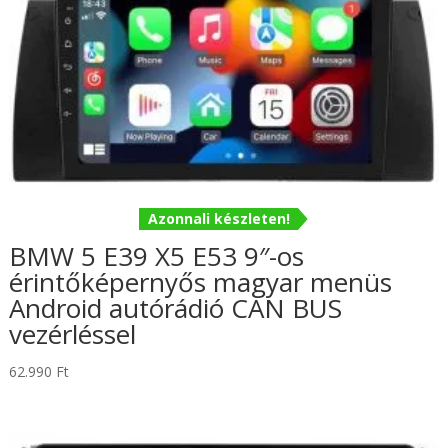
Azonnali készleten!
BMW 5 E39 X5 E53 9″-os
érintőképernyős magyar menüs
Android autórádió CAN BUS
vezérléssel
62.990
Ft