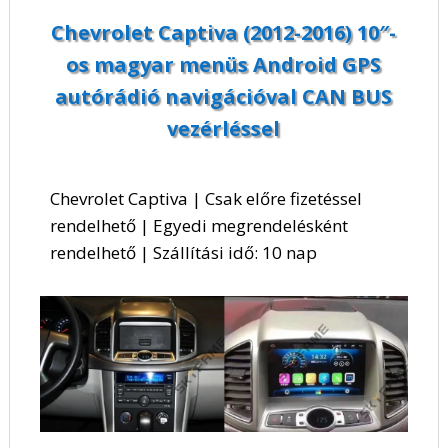
Chevrolet Captiva (2012-2016) 10″-
os magyar menüs Android GPS
autórádió navigációval CAN BUS
vezérléssel
Chevrolet Captiva | Csak előre fizetéssel
rendelhető | Egyedi megrendelésként
rendelhető | Szállítási idő: 10 nap