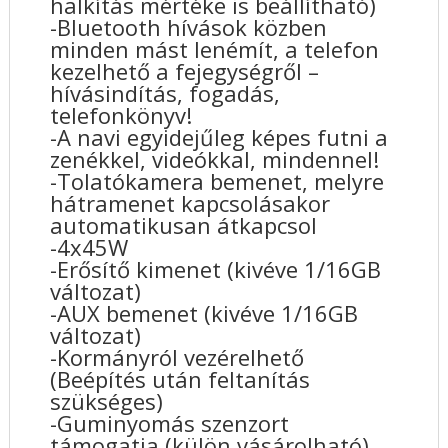
halkítás mértéke is beállítható)
-Bluetooth hívások közben
minden mást lenémít, a telefon
kezelhető a fejegységről –
hívásindítás, fogadás,
telefonkönyv!
-A navi egyidejűleg képes futni a
zenékkel, videókkal, mindennel!
-Tolatókamera bemenet, melyre
hátramenet kapcsolásakor
automatikusan átkapcsol
-4x45W
-Erősítő kimenet (kivéve 1/16GB
változat)
-AUX bemenet (kivéve 1/16GB
változat)
-Kormányról vezérelhető
(Beépítés után feltanítás
szükséges)
-Guminyomás szenzort
támogatja (külön vásárolható)