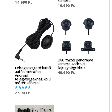
kamera
14.990
Ft
19.990
Ft
360 fokos panoráma
kamera Android
fejegységekhez
Felragasztgató külső
autós mikrofon
49.990
Ft
Android
fejegységekhez kb 3
méter kábellel
2.990
Ft
Értékelés:
5.00
/ 5