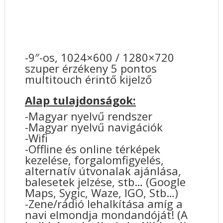
-9″-os, 1024×600 / 1280×720
szuper érzékeny 5 pontos
multitouch érintő kijelző
Alap tulajdonságok:
-Magyar nyelvű rendszer
-Magyar nyelvű navigációk
-Wifi
-Offline és online térképek
kezelése, forgalomfigyelés,
alternatív útvonalak ajánlása,
balesetek jelzése, stb… (Google
Maps, Sygic, Waze, IGO, Stb…)
-Zene/rádió lehalkítása amíg a
navi elmondja mondandóját! (A