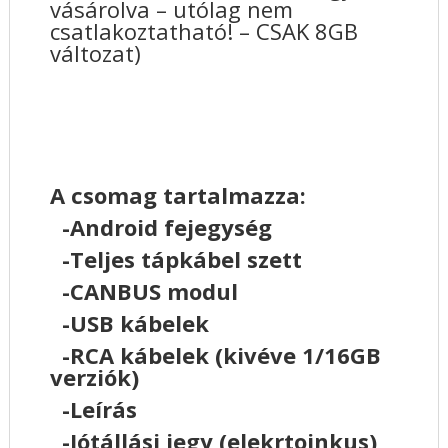
vásárolva – utólag nem
csatlakoztatható! – CSAK 8GB
változat)
A csomag tartalmazza:
-Android fejegység
-Teljes tápkábel szett
-CANBUS modul
-USB kábelek
-RCA kábelek (kivéve 1/16GB
verziók)
-Leírás
-Jótállási jegy (elekrtoinkus)