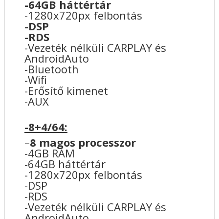
-64GB háttértár
-1280x720px felbontás
-DSP
-RDS
-Vezeték nélküli CARPLAY és
AndroidAuto
-Bluetooth
-Wifi
-Erősítő kimenet
-AUX
-8+4/64:
–
8 magos processzor
-4GB RAM
-64GB háttértár
-1280x720px felbontás
-DSP
-RDS
-Vezeték nélküli CARPLAY és
AndroidAuto