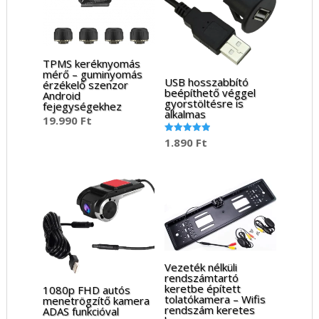
TPMS keréknyomás
mérő – guminyomás
USB hosszabbító
érzékelő szenzor
beépíthető véggel
Android
gyorstöltésre is
fejegységekhez
alkalmas
19.990
Ft
1.890
Ft
Értékelés:
5.00
/ 5
Vezeték nélküli
rendszámtartó
keretbe épített
1080p FHD autós
tolatókamera – Wifis
menetrögzítő kamera
rendszám keretes
ADAS funkcióval