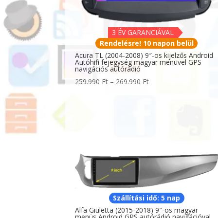
3 ÉV GARANCIÁVAL
Rendelésre! 10 napon belül
Acura TL (2004-2008) 9″-os kijelzős Android
Autóhifi fejegység magyar menüvel GPS
navigációs autórádió
Ártartomány:
259.990
Ft
–
269.990
Ft
259.990 Ft
-
269.990 Ft
Szállítási idő: 5 nap
Alfa Giuletta (2015-2018) 9″-os magyar
menüs Android GPS autórádió navigációval