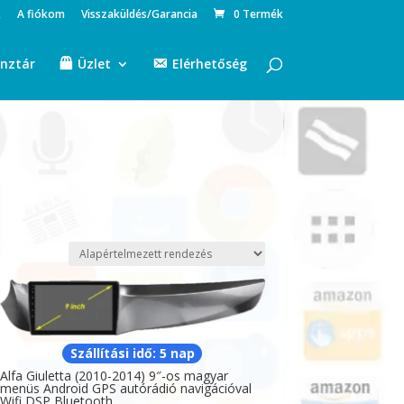
k
A fiókom
Visszaküldés/Garancia
0 Termék
nztár
Üzlet
Elérhetőség
Szállítási idő: 5 nap
Alfa Giuletta (2010-2014) 9″-os magyar
menüs Android GPS autórádió navigációval
Wifi DSP Bluetooth