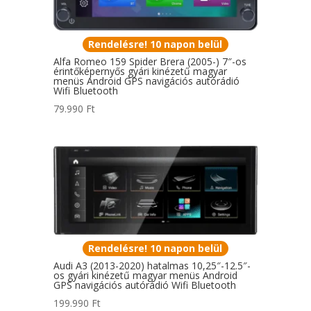
Rendelésre! 10 napon belül
Alfa Romeo 159 Spider Brera (2005-) 7″-os
érintőképernyős gyári kinézetű magyar
menüs Android GPS navigációs autórádió
Wifi Bluetooth
79.990
Ft
Rendelésre! 10 napon belül
Audi A3 (2013-2020) hatalmas 10,25″-12.5″-
os gyári kinézetű magyar menüs Android
GPS navigációs autórádió Wifi Bluetooth
199.990
Ft