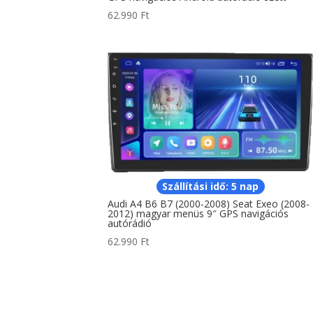
62.990
Ft
Szállítási idő: 5 nap
Audi A4 B6 B7 (2000-2008) Seat Exeo (2008-
2012) magyar menüs 9″ GPS navigációs
autórádió
62.990
Ft