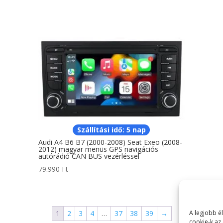
Szállítási idő: 5 nap
Audi A4 B6 B7 (2000-2008) Seat Exeo (2008-
2012) magyar menüs GPS navigációs
autórádió CAN BUS vezérléssel
79.990
Ft
1
2
3
4
…
37
38
39
→
A legjobb é
cookie-k az