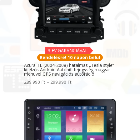
3 ÉV GARANCIÁVAL
Rendelésre! 10 napon belül
Acura TL (2004-2008) hatalmas „Tesla style”
kijelzős Android Autóhifi fejegység magyar
menüvel GPS navigációs autórádió
Ártartomány:
289.990
Ft
–
299.990
Ft
289.990 Ft
-
299.990 Ft