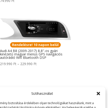
74.990
Ft
Rendelésre! 10 napon belül
Audi A4 B8 (2009-2017) 8,8″-os gyári
kinézetű magyar menüs GPS navigációs
autórádió Wifi Bluetooth DSP
Ártartomány:
219.990
Ft
–
229.990
Ft
219.990 Ft
-
229.990 Ft
Sütihasználat
lmény biztosítása érdekében olyan technológiákat használunk, mint a
 eszközadatok tárolására és/vagy eléréséhez. Ha beleegyezik ezekbe a