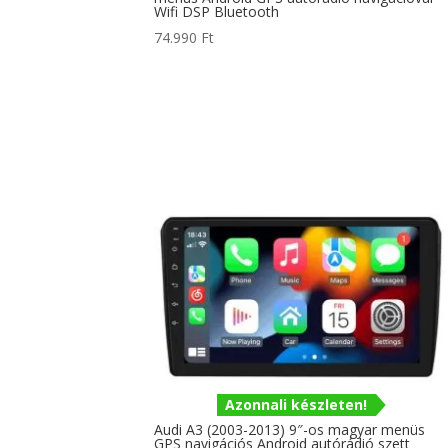
Wifi DSP Bluetooth
74.990
Ft
Azonnali készleten!
Audi A3 (2003-2013) 9″-os magyar menüs
GPS navigációs Android autórádió szett