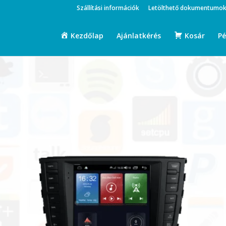
Szállítási információk
Letölthető dokumentumo
Kezdőlap
Ajánlatkérés
Kosár
Pé