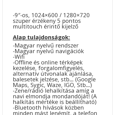
-9″-os, 1024×600 / 1280×720
szuper érzékeny 5 pontos
multitouch érintő kijelző
Alap tulajdonságok:
-Magyar nyelvű rendszer
-Magyar nyelvű navigációk
-Wifi
-Offline és online térképek
kezelése, forgalomfigyelés,
alternatív útvonalak ajánlása,
balesetek jelzése, stb… (Google
Maps, Sygic, Waze, IGO, Stb…)
-Zene/rádió lehalkítása amíg a
navi elmondja mondandóját! (A
halkítás mértéke is beállítható)
-Bluetooth hívások közben
minden mást lenémít, a telefon