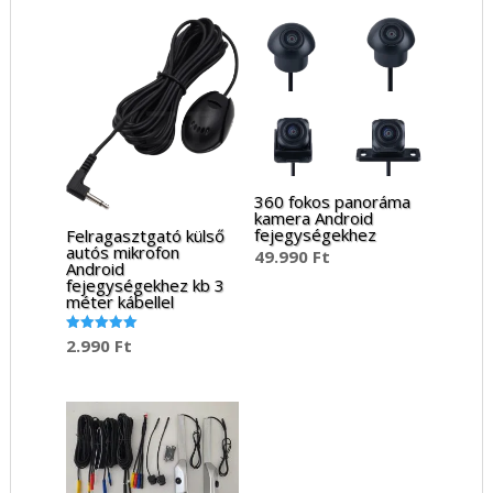
360 fokos panoráma
kamera Android
fejegységekhez
Felragasztgató külső
autós mikrofon
49.990
Ft
Android
fejegységekhez kb 3
méter kábellel
2.990
Ft
Értékelés:
5.00
/ 5