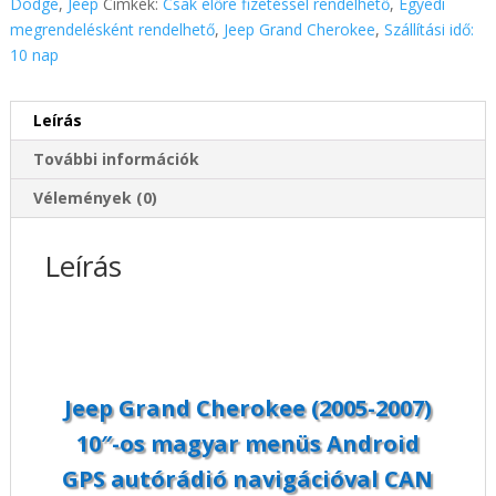
Dodge
,
Jeep
Címkék:
Csak előre fizetéssel rendelhető
,
Egyedi
os
megrendelésként rendelhető
,
Jeep Grand Cherokee
,
Szállítási idő:
magyar
10 nap
menüs
Android
Leírás
GPS
autórádió
További információk
navigációval
CAN
Vélemények (0)
BUS
vezérléssel
Leírás
mennyiség
Jeep Grand Cherokee (2005-2007)
10″-os magyar menüs Android
GPS autórádió navigációval CAN