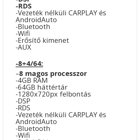
-RDS
-Vezeték nélküli CARPLAY és
AndroidAuto
-Bluetooth
-Wifi
-Erősítő kimenet
-AUX
-8+4/64:
–
8 magos processzor
-4GB RAM
-64GB háttértár
-1280x720px felbontás
-DSP
-RDS
-Vezeték nélküli CARPLAY és
AndroidAuto
-Bluetooth
-Wifi