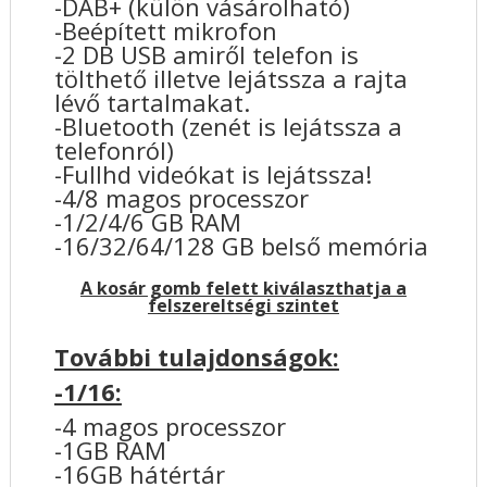
-DAB+ (külön vásárolható)
-Beépített mikrofon
-2 DB USB amiről telefon is
tölthető illetve lejátssza a rajta
lévő tartalmakat.
-Bluetooth (zenét is lejátssza a
telefonról)
-Fullhd videókat is lejátssza!
-4/8 magos processzor
-1/2/4/6 GB RAM
-16/32/64/128 GB belső memória
A kosár gomb felett kiválaszthatja a
felszereltségi szintet
További tulajdonságok:
-1/16:
-4 magos processzor
-1GB RAM
-16GB hátértár