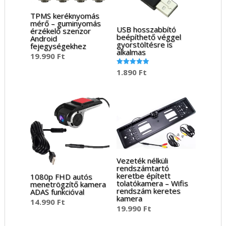
TPMS keréknyomás
mérő – guminyomás
USB hosszabbító
érzékelő szenzor
beépíthető véggel
Android
gyorstöltésre is
fejegységekhez
alkalmas
19.990
Ft
1.890
Ft
Értékelés:
5.00
/ 5
Vezeték nélküli
rendszámtartó
keretbe épített
1080p FHD autós
tolatókamera – Wifis
menetrögzítő kamera
rendszám keretes
ADAS funkcióval
kamera
14.990
Ft
19.990
Ft