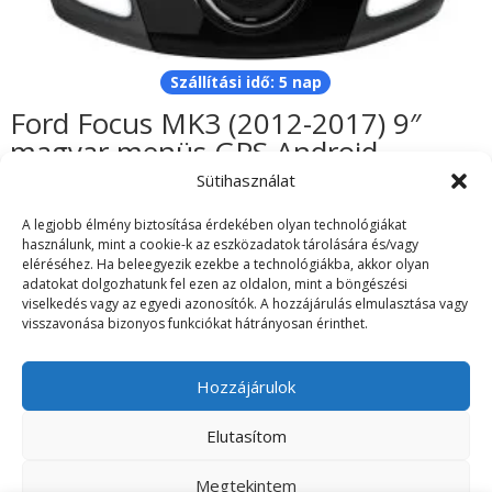
Szállítási idő: 5 nap
Ford Focus MK3 (2012-2017) 9″
magyar menüs GPS Android
autórádió gyári helyére
Sütihasználat
62.990
Ft
A legjobb élmény biztosítása érdekében olyan technológiákat
használunk, mint a cookie-k az eszközadatok tárolására és/vagy
eléréséhez. Ha beleegyezik ezekbe a technológiákba, akkor olyan
adatokat dolgozhatunk fel ezen az oldalon, mint a böngészési
viselkedés vagy az egyedi azonosítók. A hozzájárulás elmulasztása vagy
visszavonása bizonyos funkciókat hátrányosan érinthet.
ÁSZF
Adatvédelmi irányelvek
Visszaküldés/Garancia
Szállítási információk
Hozzájárulok
Elutasítom
Árukereső.hu
Az oldalt készítette: Fi Dániel EV
Megtekintem