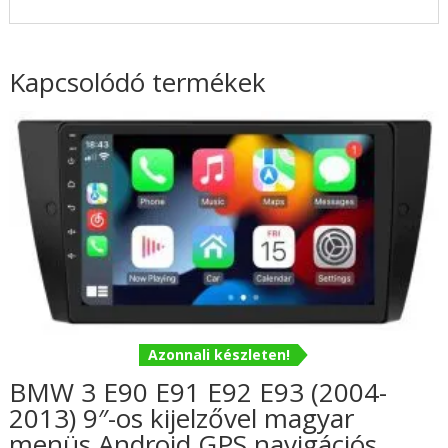
Kapcsolódó termékek
Azonnali készleten!
BMW 3 E90 E91 E92 E93 (2004-
2013) 9″-os kijelzővel magyar
menüs Android GPS navigációs