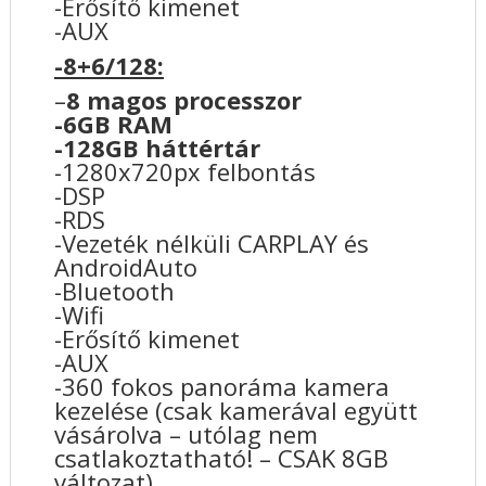
-Erősítő kimenet
-AUX
-8+6/128:
–
8 magos processzor
-6GB RAM
-128GB háttértár
-1280x720px felbontás
-DSP
-RDS
-Vezeték nélküli CARPLAY és
AndroidAuto
-Bluetooth
-Wifi
-Erősítő kimenet
-AUX
-360 fokos panoráma kamera
kezelése (csak kamerával együtt
vásárolva – utólag nem
csatlakoztatható! – CSAK 8GB
változat)