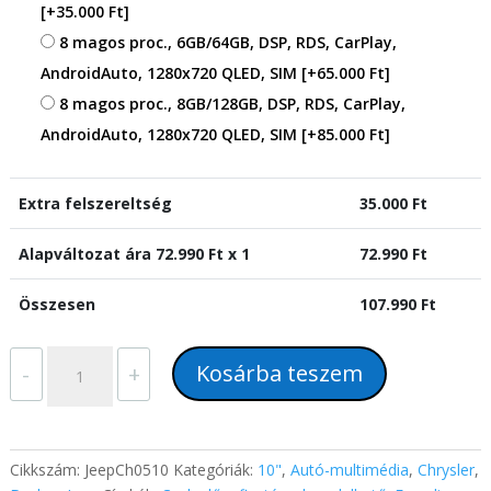
[+35.000 Ft]
8 magos proc., 6GB/64GB, DSP, RDS, CarPlay,
AndroidAuto, 1280x720 QLED, SIM
[+65.000 Ft]
8 magos proc., 8GB/128GB, DSP, RDS, CarPlay,
AndroidAuto, 1280x720 QLED, SIM
[+85.000 Ft]
Extra felszereltség
35.000
Ft
Alapváltozat ára
72.990
Ft x 1
72.990
Ft
Összesen
107.990
Ft
Jeep
Kosárba teszem
-
+
Grand
Cherokee
(2005-
2007)
Cikkszám:
JeepCh0510
Kategóriák:
10"
,
Autó-multimédia
,
Chrysler
,
10"-