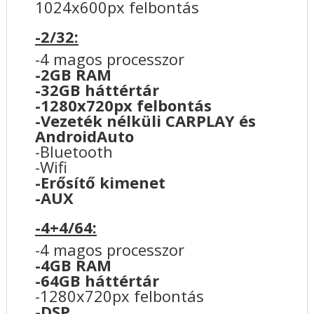
1024x600px felbontás
-2/32:
-4 magos processzor
-2GB RAM
-32GB háttértár
-1280x720px felbontás
-Vezeték nélküli CARPLAY és
AndroidAuto
-Bluetooth
-Wifi
-Erősítő kimenet
-AUX
-4+4/64:
-4 magos processzor
-4GB RAM
-64GB háttértár
-1280x720px felbontás
-DSP