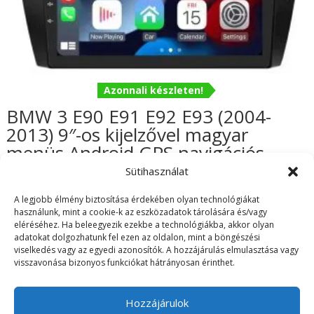
Azonnali készleten!
BMW 3 E90 E91 E92 E93 (2004-
2013) 9″-os kijelzővel magyar
menüs Android GPS navigációs
autórádió gyári helyére
Sütihasználat
62.990
Ft
A legjobb élmény biztosítása érdekében olyan technológiákat
használunk, mint a cookie-k az eszközadatok tárolására és/vagy
eléréséhez. Ha beleegyezik ezekbe a technológiákba, akkor olyan
adatokat dolgozhatunk fel ezen az oldalon, mint a böngészési
viselkedés vagy az egyedi azonosítók. A hozzájárulás elmulasztása vagy
visszavonása bizonyos funkciókat hátrányosan érinthet.
ÁSZF
Adatvédelmi irányelvek
Visszaküldés/Garancia
Szállítási információk
Hozzájárulok