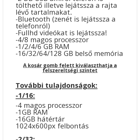
tölthető illetve lejátssza a rajta
lévő tartalmakat.
-Bluetooth (zenét is lejátssza a
telefonról)
-Fullhd videókat is lejátssza!
-4/8 magos processzor
-1/2/4/6 GB RAM
-16/32/64/128 GB belső memória
A kosár gomb felett kiválaszthatja a
felszereltségi szintet
További tulajdonságok:
-1/16:
-4 magos processzor
-1GB RAM
-16GB hátértár
1024x600px felbontás
-2/32: