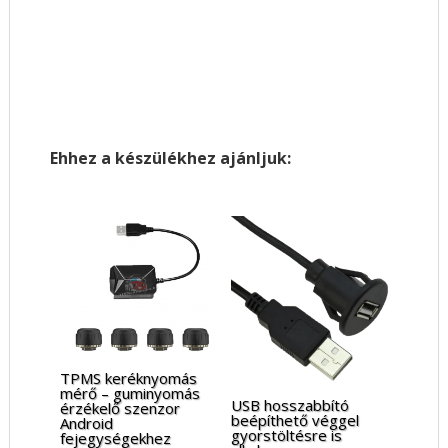
Ehhez a készülékhez ajánljuk:
TPMS keréknyomás
mérő – guminyomás
USB hosszabbító
érzékelő szenzor
beépíthető véggel
Android
gyorstöltésre is
fejegységekhez