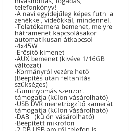
hívásindítás, fogadás,
telefonkönyv!
-A navi egyidejűleg képes futni a
zenékkel, videókkal, mindennel!
-Tolatókamera bemenet, melyre
hátramenet kapcsolásakor
automatikusan átkapcsol
-4x45W
-Erősítő kimenet
-AUX bemenet (kivéve 1/16GB
változat)
-Kormányról vezérelhető
(Beépítés után feltanítás
szükséges)
-Guminyomás szenzort
támogatja (külön vásárolható)
-USB DVR menetrögzítő kamerát
támogatja (külön vásárolható)
-DAB+ (külön vásárolható)
-Beépített mikrofon
-2 DB USB amiről telefon is