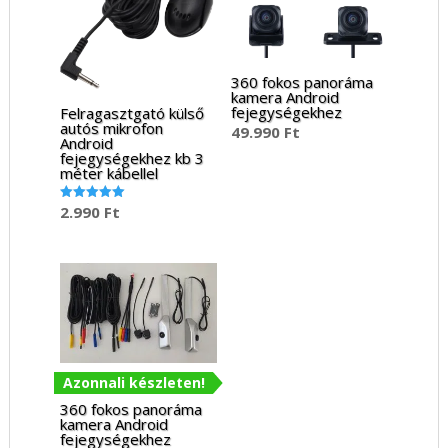
360 fokos panoráma
kamera Android
fejegységekhez
Felragasztgató külső
autós mikrofon
49.990
Ft
Android
fejegységekhez kb 3
méter kábellel
2.990
Ft
Értékelés:
5.00
/ 5
Azonnali készleten!
360 fokos panoráma
kamera Android
fejegységekhez