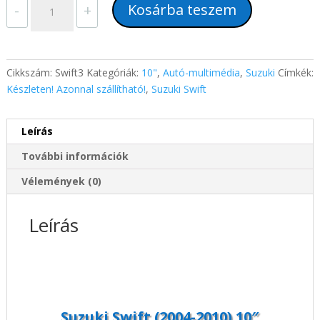
Kosárba teszem
-
+
Swift
(2004-
2010)
10"
Cikkszám:
Swift3
Kategóriák:
10"
,
Autó-multimédia
,
Suzuki
Címkék:
magyar
Készleten! Azonnal szállítható!
,
Suzuki Swift
menüs
GPS
Leírás
Android
autórádió
További információk
gyári
helyére
Vélemények (0)
mennyiség
Leírás
Suzuki Swift (2004-2010) 10″