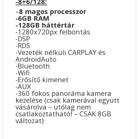
-8+6/128:
–
8 magos processzor
-6GB RAM
-128GB háttértár
-1280x720px felbontás
-DSP
-RDS
-Vezeték nélküli CARPLAY és
AndroidAuto
-Bluetooth
-Wifi
-Erősítő kimenet
-AUX
-360 fokos panoráma kamera
kezelése (csak kamerával együtt
vásárolva – utólag nem
csatlakoztatható! – CSAK 8GB
változat)