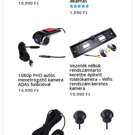
alkalmas
19.990
Ft
1.890
Ft
Értékelés:
5.00
/ 5
Vezeték nélküli
rendszámtartó
keretbe épített
1080p FHD autós
tolatókamera – Wifis
menetrögzítő kamera
rendszám keretes
ADAS funkcióval
kamera
14.990
Ft
19.990
Ft