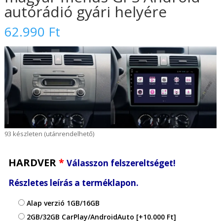
autórádió gyári helyére
62.990
Ft
93 készleten (utánrendelhető)
HARDVER
*
Válasszon felszereltséget!
Részletes leírás a terméklapon.
Alap verzió 1GB/16GB
2GB/32GB CarPlay/AndroidAuto
[+10.000 Ft]