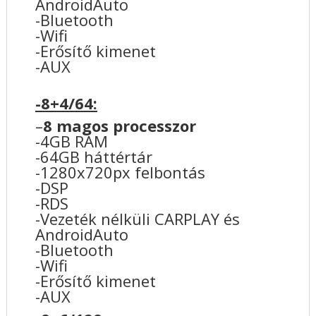
AndroidAuto
-Bluetooth
-Wifi
-Erősítő kimenet
-AUX
-8+4/64:
–
8 magos processzor
-4GB RAM
-64GB háttértár
-1280x720px felbontás
-DSP
-RDS
-Vezeték nélküli CARPLAY és
AndroidAuto
-Bluetooth
-Wifi
-Erősítő kimenet
-AUX