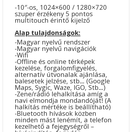
-10″-os, 1024×600 / 1280×720
szuper érzékeny 5 pontos
multitouch érintő kijelző
Alap tulajdonságok:
-Magyar nyelvű rendszer
-Magyar nyelvű navigációk
-Wifi
-Offline és online térképek
kezelése, forgalomfigyelés,
alternatív útvonalak ajánlása,
balesetek jelzése, stb… (Google
Maps, Sygic, Waze, IGO, Stb…)
-Zene/rádió lehalkítása amíg a
navi elmondja mondandóját! (A
halkítás mértéke is beállítható)
-Bluetooth hívások közben
minden mást lenémít, a telefon
kezelhető a fejegységről –