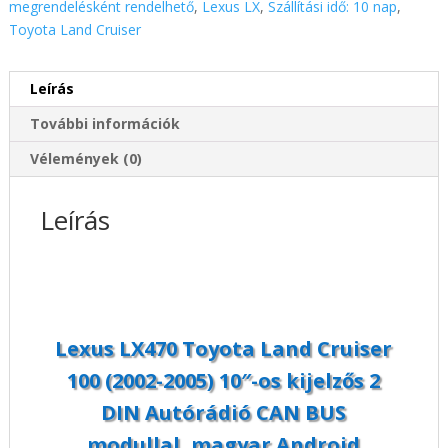
megrendelésként rendelhető
,
Lexus LX
,
Szállítási idő: 10 nap
,
2005)
Toyota Land Cruiser
10"-
os
Leírás
kijelzős
2
További információk
DIN
Autórádió
Vélemények (0)
CAN
BUS
Leírás
modullal,
magyar
Android
rendszerrel
Wifi
Bluetooth
Lexus LX470 Toyota Land Cruiser
DSP
100 (2002-2005) 10″-os kijelzős 2
mennyiség
DIN Autórádió CAN BUS
modullal, magyar Android