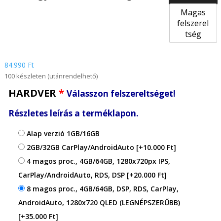
Magas
felszerel
tség
84.990
Ft
100 készleten (utánrendelhető)
HARDVER
*
Válasszon felszereltséget!
Részletes leírás a terméklapon.
Alap verzió 1GB/16GB
2GB/32GB CarPlay/AndroidAuto
[+10.000 Ft]
4 magos proc., 4GB/64GB, 1280x720px IPS,
CarPlay/AndroidAuto, RDS, DSP
[+20.000 Ft]
8 magos proc., 4GB/64GB, DSP, RDS, CarPlay,
AndroidAuto, 1280x720 QLED (LEGNÉPSZERŰBB)
[+35.000 Ft]