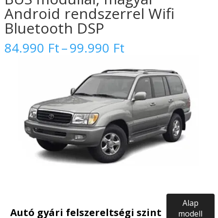
Android rendszerrel Wifi
Bluetooth DSP
Ártartomány:
84.990
Ft
–
99.990
Ft
84.990 Ft
-
99.990 Ft
Alap
Autó gyári felszereltségi szint
modell