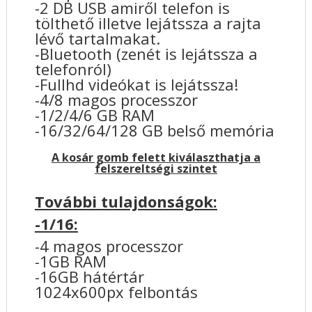
-2 DB USB amiről telefon is
tölthető illetve lejátssza a rajta
lévő tartalmakat.
-Bluetooth (zenét is lejátssza a
telefonról)
-Fullhd videókat is lejátssza!
-4/8 magos processzor
-1/2/4/6 GB RAM
-16/32/64/128 GB belső memória
A kosár gomb felett kiválaszthatja a
felszereltségi szintet
További tulajdonságok:
-1/16:
-4 magos processzor
-1GB RAM
-16GB hátértár
1024x600px felbontás