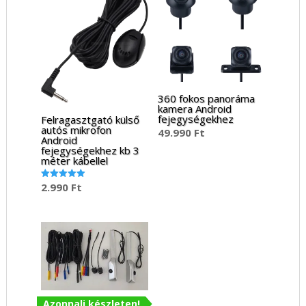
360 fokos panoráma
kamera Android
fejegységekhez
Felragasztgató külső
autós mikrofon
49.990
Ft
Android
fejegységekhez kb 3
méter kábellel
2.990
Ft
Értékelés:
5.00
/ 5
Azonnali készleten!