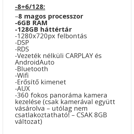
-8+6/128:
–
8 magos processzor
-6GB RAM
-128GB háttértár
-1280x720px felbontás
-DSP
-RDS
-Vezeték nélküli CARPLAY és
AndroidAuto
-Bluetooth
-Wifi
-Erősítő kimenet
-AUX
-360 fokos panoráma kamera
kezelése (csak kamerával együtt
vásárolva – utólag nem
csatlakoztatható! – CSAK 8GB
változat)