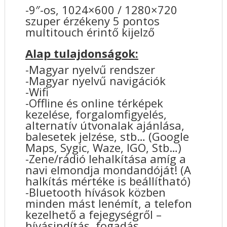
-9″-os, 1024×600 / 1280×720
szuper érzékeny 5 pontos
multitouch érintő kijelző
Alap tulajdonságok:
-Magyar nyelvű rendszer
-Magyar nyelvű navigációk
-Wifi
-Offline és online térképek
kezelése, forgalomfigyelés,
alternatív útvonalak ajánlása,
balesetek jelzése, stb… (Google
Maps, Sygic, Waze, IGO, Stb…)
-Zene/rádió lehalkítása amíg a
navi elmondja mondandóját! (A
halkítás mértéke is beállítható)
-Bluetooth hívások közben
minden mást lenémít, a telefon
kezelhető a fejegységről –
hívásindítás, fogadás,