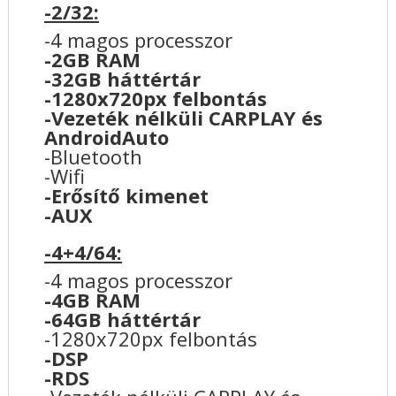
-2/32:
-4 magos processzor
-2GB RAM
-32GB háttértár
-1280x720px felbontás
-Vezeték nélküli CARPLAY és
AndroidAuto
-Bluetooth
-Wifi
-Erősítő kimenet
-AUX
-4+4/64:
-4 magos processzor
-4GB RAM
-64GB háttértár
-1280x720px felbontás
-DSP
-RDS