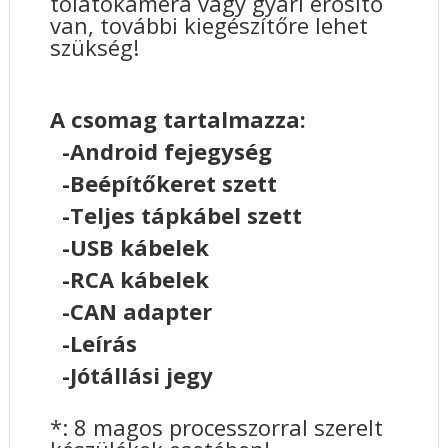
tolatókamera vagy gyári erősítő
van, további kiegészítőre lehet
szükség!
A csomag tartalmazza:
-Android fejegység
-Beépítőkeret szett
-Teljes tápkábel szett
-USB kábelek
-RCA kábelek
-CAN adapter
-Leírás
-Jótállási jegy
*: 8 magos processzorral szerelt