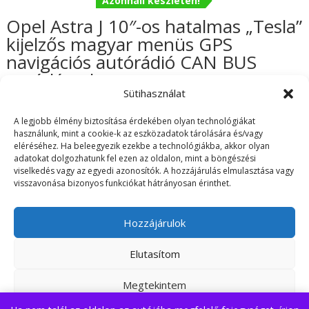
Azonnali készleten!
Opel Astra J 10″-os hatalmas „Tesla”
kijelzős magyar menüs GPS
navigációs autórádió CAN BUS
vezérléssel
Sütihasználat
Ártartomány:
179.990
Ft
–
189.990
Ft
Értékelés:
A legjobb élmény biztosítása érdekében olyan technológiákat
5.00
használunk, mint a cookie-k az eszközadatok tárolására és/vagy
179.990 Ft
/ 5
eléréséhez. Ha beleegyezik ezekbe a technológiákba, akkor olyan
-
adatokat dolgozhatunk fel ezen az oldalon, mint a böngészési
189.990 Ft
viselkedés vagy az egyedi azonosítók. A hozzájárulás elmulasztása vagy
visszavonása bizonyos funkciókat hátrányosan érinthet.
ÁSZF
Adatvédelmi irányelvek
Visszaküldés/Garancia
Szállítási információk
Hozzájárulok
Elutasítom
Árukereső.hu
Az oldalt készítette: Fi Dániel EV
Megtekintem