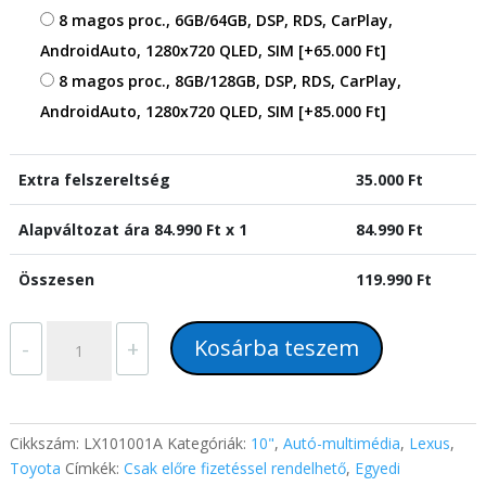
8 magos proc., 6GB/64GB, DSP, RDS, CarPlay,
AndroidAuto, 1280x720 QLED, SIM
[+65.000 Ft]
8 magos proc., 8GB/128GB, DSP, RDS, CarPlay,
AndroidAuto, 1280x720 QLED, SIM
[+85.000 Ft]
Extra felszereltség
35.000
Ft
Alapváltozat ára
84.990
Ft x 1
84.990
Ft
Összesen
119.990
Ft
Lexus
Kosárba teszem
-
+
LX470
Toyota
Land
Cruiser
Cikkszám:
LX101001A
Kategóriák:
10"
,
Autó-multimédia
,
Lexus
,
100
Toyota
Címkék:
Csak előre fizetéssel rendelhető
,
Egyedi
(2002-