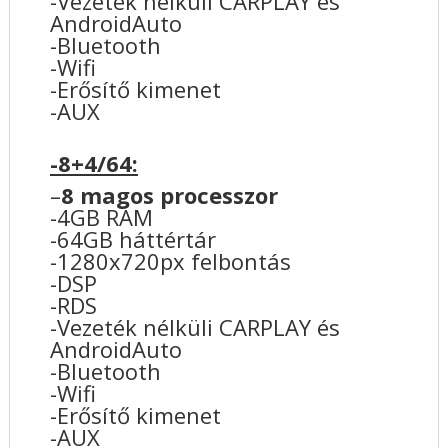
-Vezeték nélküli CARPLAY és
AndroidAuto
-Bluetooth
-Wifi
-Erősítő kimenet
-AUX
-8+4/64:
–
8 magos processzor
-4GB RAM
-64GB háttértár
-1280x720px felbontás
-DSP
-RDS
-Vezeték nélküli CARPLAY és
AndroidAuto
-Bluetooth
-Wifi
-Erősítő kimenet
-AUX