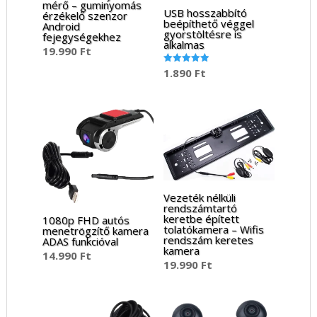
mérő – guminyomás
USB hosszabbító
érzékelő szenzor
beépíthető véggel
Android
gyorstöltésre is
fejegységekhez
alkalmas
19.990
Ft
1.890
Ft
Értékelés:
5.00
/ 5
Vezeték nélküli
rendszámtartó
keretbe épített
1080p FHD autós
tolatókamera – Wifis
menetrögzítő kamera
rendszám keretes
ADAS funkcióval
kamera
14.990
Ft
19.990
Ft