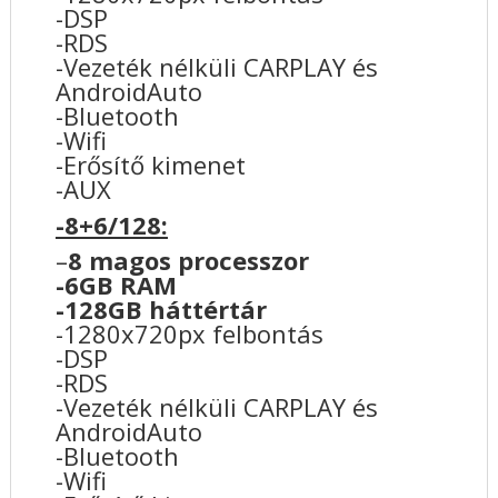
-DSP
-RDS
-Vezeték nélküli CARPLAY és
AndroidAuto
-Bluetooth
-Wifi
-Erősítő kimenet
-AUX
-8+6/128:
–
8 magos processzor
-6GB RAM
-128GB háttértár
-1280x720px felbontás
-DSP
-RDS
-Vezeték nélküli CARPLAY és
AndroidAuto
-Bluetooth
-Wifi