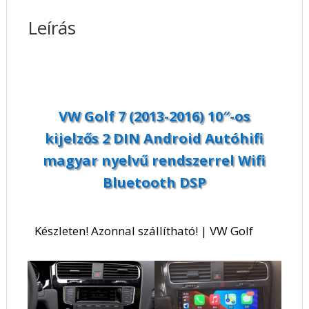
magyar
nyelvű
Leírás
rendszerrel
Wifi
Bluetooth
DSP
mennyiség
VW Golf 7 (2013-2016) 10″-os
kijelzős 2 DIN Android Autóhifi
magyar nyelvű rendszerrel Wifi
Bluetooth DSP
Készleten! Azonnal szállítható! | VW Golf