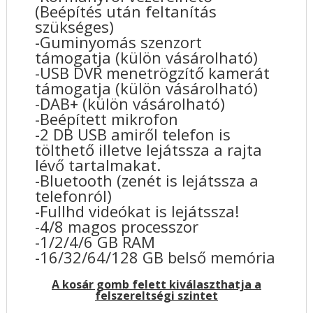
(Beépítés után feltanítás
szükséges)
-Guminyomás szenzort
támogatja (külön vásárolható)
-USB DVR menetrögzítő kamerát
támogatja (külön vásárolható)
-DAB+ (külön vásárolható)
-Beépített mikrofon
-2 DB USB amiről telefon is
tölthető illetve lejátssza a rajta
lévő tartalmakat.
-Bluetooth (zenét is lejátssza a
telefonról)
-Fullhd videókat is lejátssza!
-4/8 magos processzor
-1/2/4/6 GB RAM
-16/32/64/128 GB belső memória
A kosár gomb felett kiválaszthatja a
felszereltségi szintet