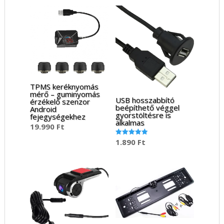
TPMS keréknyomás
mérő – guminyomás
USB hosszabbító
érzékelő szenzor
beépíthető véggel
Android
gyorstöltésre is
fejegységekhez
alkalmas
19.990
Ft
1.890
Ft
Értékelés:
5.00
/ 5