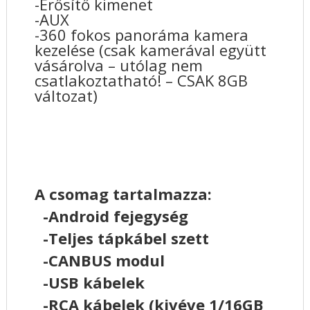
-Erősítő kimenet
-AUX
-360 fokos panoráma kamera
kezelése (csak kamerával együtt
vásárolva – utólag nem
csatlakoztatható! – CSAK 8GB
változat)
A csomag tartalmazza:
-Android fejegység
-Teljes tápkábel szett
-CANBUS modul
-USB kábelek
-RCA kábelek (kivéve 1/16GB