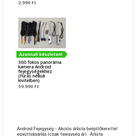
2.990
Ft
Értékelés:
5.00
/ 5
Azonnali készleten!
360 fokos panoráma
kamera Android
fejegységekhez
(Fúrás nélküli
kivitelben)
59.990
Ft