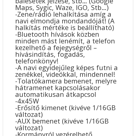
balesetek jelzése, stb… (Google
Maps, Sygic, Waze, IGO, Stb…)
-Zene/rádió lehalkítása amíg a
navi elmondja mondandóját! (A
halkítás mértéke is beállítható)
-Bluetooth hívások közben
minden mást lenémít, a telefon
kezelhető a fejegységről –
hívásindítás, fogadás,
telefonkönyv!
-A navi egyidejűleg képes futni a
zenékkel, videókkal, mindennel!
-Tolatókamera bemenet, melyre
hátramenet kapcsolásakor
automatikusan átkapcsol
-4x45W
-Erősítő kimenet (kivéve 1/16GB
változat)
-AUX bemenet (kivéve 1/16GB
változat)
-Kormányról vezérelhető