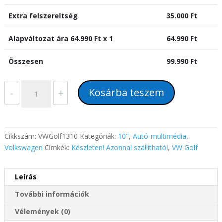
Extra felszereltség
35.000
Ft
Alapváltozat ára
64.990
Ft x 1
64.990
Ft
Összesen
99.990
Ft
VW
Kosárba teszem
-
+
Golf
7
(2013-
2016)
Cikkszám:
VWGolf1310
Kategóriák:
10"
,
Autó-multimédia
,
10"-
Volkswagen
Címkék:
Készleten! Azonnal szállítható!
,
VW Golf
os
kijelzős
Leírás
2
DIN
További információk
Android
Autóhifi
Vélemények (0)