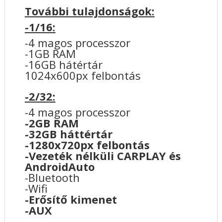
További tulajdonságok:
-1/16:
-4 magos processzor
-1GB RAM
-16GB hátértár
1024x600px felbontás
-2/32:
-4 magos processzor
-2GB RAM
-32GB háttértár
-1280x720px felbontás
-Vezeték nélküli CARPLAY és
AndroidAuto
-Bluetooth
-Wifi
-Erősítő kimenet
-AUX