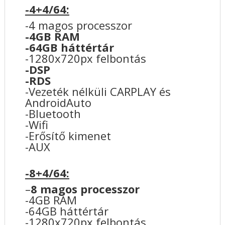
-4+4/64:
-4 magos processzor
-4GB RAM
-64GB háttértár
-1280x720px felbontás
-DSP
-RDS
-Vezeték nélküli CARPLAY és
AndroidAuto
-Bluetooth
-Wifi
-Erősítő kimenet
-AUX
-8+4/64:
–
8 magos processzor
-4GB RAM
-64GB háttértár
-1280x720px felbontás