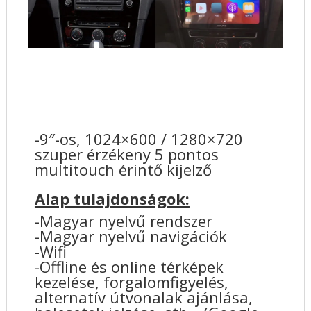
-9″-os, 1024×600 / 1280×720
szuper érzékeny 5 pontos
multitouch érintő kijelző
Alap tulajdonságok:
-Magyar nyelvű rendszer
-Magyar nyelvű navigációk
-Wifi
-Offline és online térképek
kezelése, forgalomfigyelés,
alternatív útvonalak ajánlása,