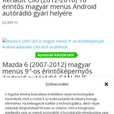
érintős magyar menüs Android
autórádió gyári helyére
62.990
Ft
Azonnali készleten!
Mazda 6 (2007-2012) magyar
menüs 9″-os érintőképernyős
Android autórádió CAN BUS
vezérléssel
Sütihasználat
62.990
Ft
A legjobb élmény biztosítása érdekében olyan technológiákat
használunk, mint a cookie-k az eszközadatok tárolására és/vagy
eléréséhez. Ha beleegyezik ezekbe a technológiákba, akkor olyan
adatokat dolgozhatunk fel ezen az oldalon, mint a böngészési
viselkedés vagy az egyedi azonosítók. A hozzájárulás elmulasztása vagy