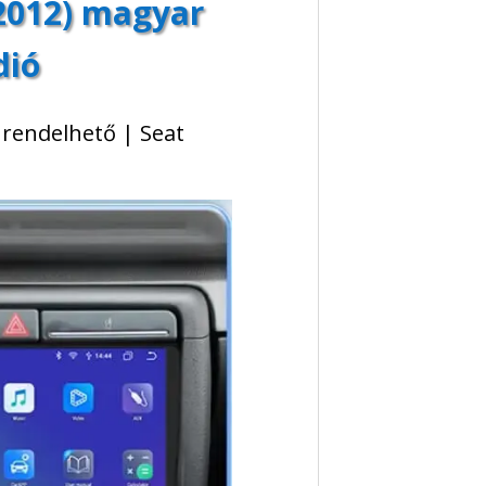
-2012) magyar
dió
 rendelhető | Seat