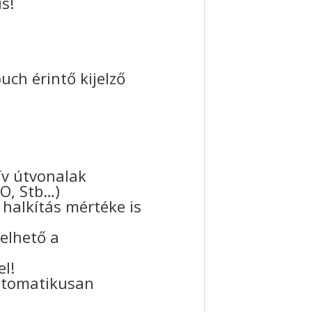
s!
ch érintő kijelző
tív útvonalak
GO, Stb…)
halkítás mértéke is
elhető a
el!
utomatikusan