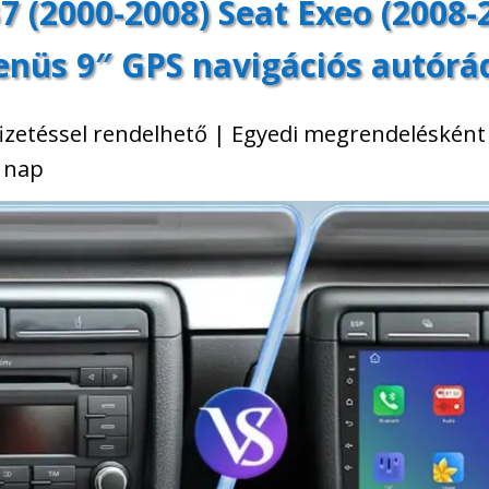
7 (2000-2008) Seat Exeo (2008
nüs 9″ GPS navigációs autórá
fizetéssel rendelhető | Egyedi megrendelésként
5 nap