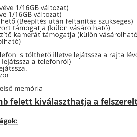
ivéve 1/16GB változat)
ve 1/16GB változat)
hető (Beépítés után feltanítás szükséges)
rt támogatja (külön vásárolható)
ítő kamerát támogatja (külön vásárolható
olható)
n
efon is tölthető illetve lejátssza a rajta lé
 lejátssza a telefonról)
lejátssza!
zor
belső memória
b felett kiválaszthatja a felszerelt
ágok: