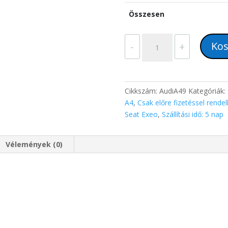
Összesen
Audi
Kos
-
+
A4
B6
B7
(2000-
Cikkszám:
AudiA49
Kategóriák:
2008)
A4
,
Csak előre fizetéssel rende
Seat
Seat Exeo
,
Szállítási idő: 5 nap
Exeo
(2008-
Vélemények (0)
2012)
magyar
menüs
9"
GPS
navigációs
autórádió
mennyiség