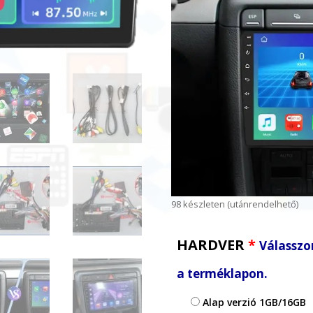
98 készleten (utánrendelhető)
HARDVER
*
Válasszon
a terméklapon.
Alap verzió 1GB/16GB