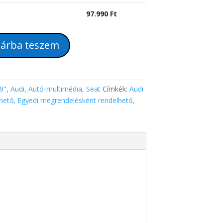
97.990
Ft
árba teszem
9"
,
Audi
,
Autó-multimédia
,
Seat
Címkék:
Audi
lhető
,
Egyedi megrendelésként rendelhető
,