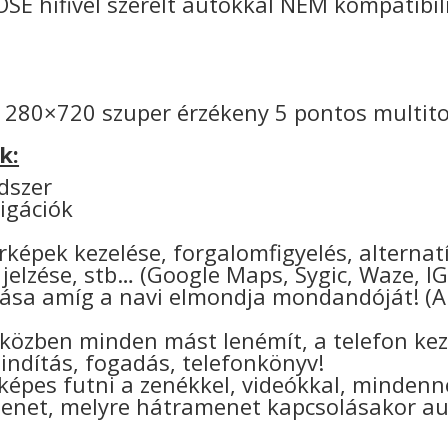
OSE hifivel szerelt autókkal NEM kompatibili
1280×720 szuper érzékeny 5 pontos multitou
k:
dszer
igációk
térképek kezelése, forgalomfigyelés, alterna
 jelzése, stb… (Google Maps, Sygic, Waze, I
tása amíg a navi elmondja mondandóját! (A 
 közben minden mást lenémít, a telefon kez
sindítás, fogadás, telefonkönyv!
 képes futni a zenékkel, videókkal, mindenn
enet, melyre hátramenet kapcsolásakor a