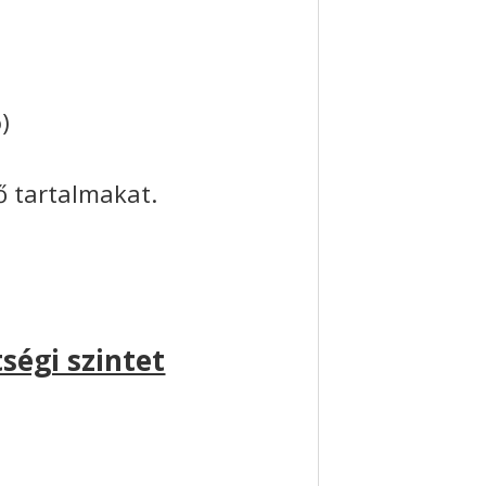
)
vő tartalmakat.
ségi szintet