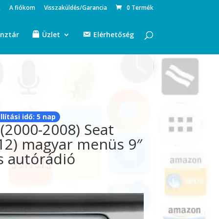
k
A fiókom
Visszaküldés/Garancia
0 Termék
nztár
Üzlet
Elérhetőség
llítási idő: 5 nap
 (2000-2008) Seat
12) magyar menüs 9″
s autórádió