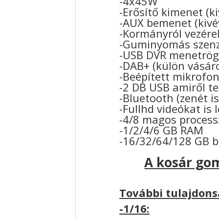
-4x45W
-Erősítő kimenet (k
-AUX bemenet (kivé
-Kormányról vezérel
-Guminyomás szenzo
-USB DVR menetrögz
-DAB+ (külön vásár
-Beépített mikrofo
-2 DB USB amiről tel
-Bluetooth (zenét is
-Fullhd videókat is 
-4/8 magos process
-1/2/4/6 GB RAM
-16/32/64/128 GB 
A kosár gom
További tulajdons
-1/16: