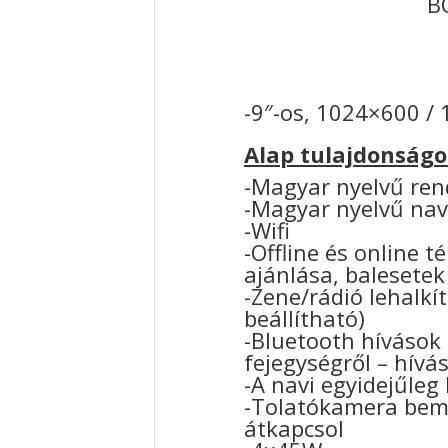
B
-9″-os, 1024×600 / 
Alap tulajdonságo
-Magyar nyelvű ren
-Magyar nyelvű nav
-Wifi
-Offline és online 
ajánlása, balesetek
-Zene/rádió lehalkí
beállítható)
-Bluetooth hívások
fejegységről – hívá
-A navi egyidejűleg
-Tolatókamera bem
átkapcsol