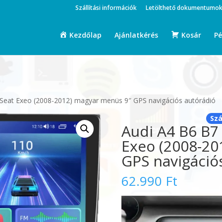
Szállítási információk
Letölthető dokumentumo
Kezdőlap
Ajánlatkérés
Kosár
Pé
 Seat Exeo (2008-2012) magyar menüs 9″ GPS navigációs autórádió
Szá
Audi A4 B6 B7
Exeo (2008-20
GPS navigáció
62.990
Ft