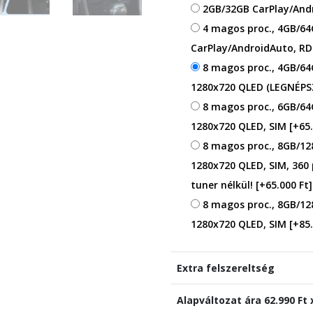
2GB/32GB CarPlay/An
4 magos proc., 4GB/64
CarPlay/AndroidAuto, RD
8 magos proc., 4GB/64
1280x720 QLED (LEGNÉP
8 magos proc., 6GB/64
1280x720 QLED, SIM
[+65.
8 magos proc., 8GB/12
1280x720 QLED, SIM, 360
tuner nélkül!
[+65.000 Ft]
8 magos proc., 8GB/12
1280x720 QLED, SIM
[+85.
Extra felszereltség
Alapváltozat ára
62.990
Ft 