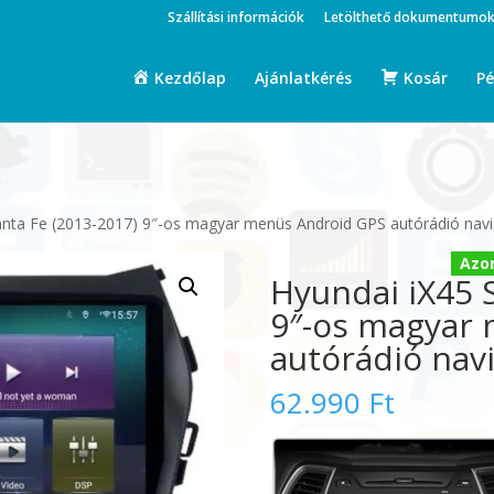
Szállítási információk
Letölthető dokumentumo
Kezdőlap
Ajánlatkérés
Kosár
Pé
anta Fe (2013-2017) 9″-os magyar menüs Android GPS autórádió navi
Azon
Hyundai iX45 
9″-os magyar
autórádió navi
62.990
Ft