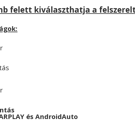
b felett kiválaszthatja a felszerelt
ágok:
r
tás
r
ontás
CARPLAY és AndroidAuto