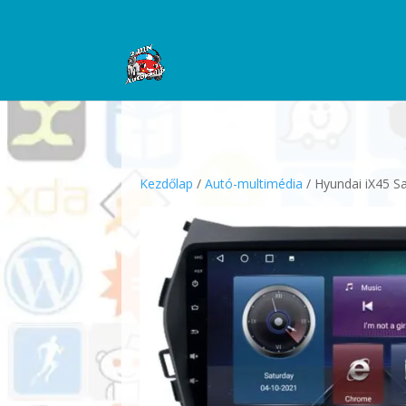
Kezdőlap
/
Autó-multimédia
/ Hyundai iX45 S