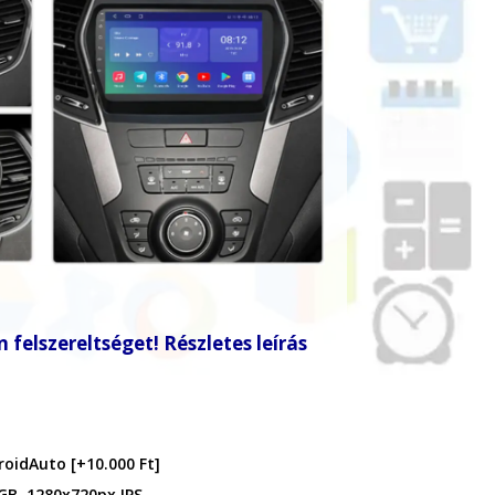
 felszereltséget! Részletes leírás
droidAuto
[+10.000 Ft]
GB, 1280x720px IPS,