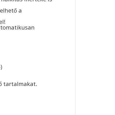
elhető a
el!
utomatikusan
)
vő tartalmakat.