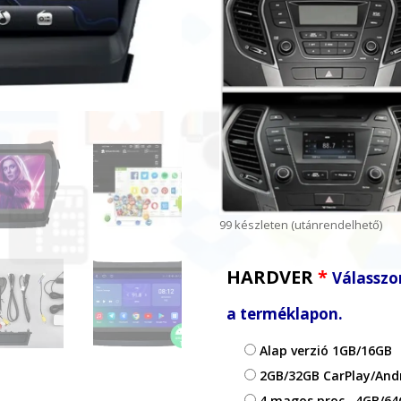
99 készleten (utánrendelhető)
HARDVER
*
Válasszon
a terméklapon.
Alap verzió 1GB/16GB
2GB/32GB CarPlay/An
4 magos proc., 4GB/64