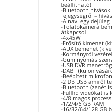
beállítható)
-Bluetooth hívások
fejegységről – hívá
-A navi egyidejűleg
-Tolatókamera bem
átkapcsol
-4x45W
-Erősítő kimenet (k
-AUX bemenet (kivé
-Kormányról vezérel
-Guminyomás szenzo
-USB DVR menetrögz
-DAB+ (külön vásár
-Beépített mikrofo
-2 DB USB amiről tel
-Bluetooth (zenét is
-Fullhd videókat is 
-4/8 magos process
-1/2/4/6 GB RAM
-16/32/64/128 GB 