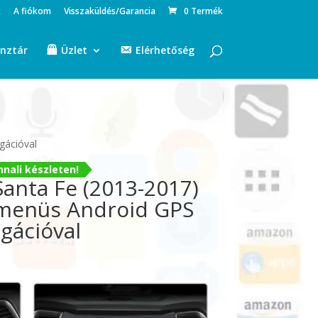
k
A fiókom
Visszaküldés/Garancia
0 Termék
nztár
Üzlet
Elérhetőség
gációval
nali készleten!
Santa Fe (2013-2017)
 menüs Android GPS
gációval