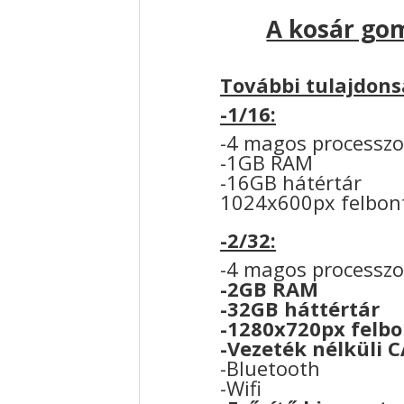
A kosár gom
További tulajdons
-1/16:
-4 magos processzo
-1GB RAM
-16GB hátértár
1024x600px felbon
-2/32:
-4 magos processzo
-2GB RAM
-32GB háttértár
-1280x720px felb
-Vezeték nélküli 
-Bluetooth
-Wifi