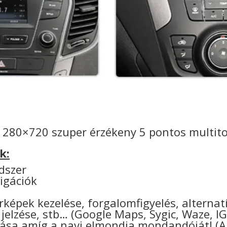
1280×720 szuper érzékeny 5 pontos multitou
k:
dszer
igációk
térképek kezelése, forgalomfigyelés, alterna
 jelzése, stb… (Google Maps, Sygic, Waze, I
tása amíg a navi elmondja mondandóját! (A 