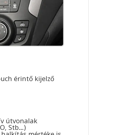
ch érintő kijelző
tív útvonalak
GO, Stb…)
halkítás mértéke is