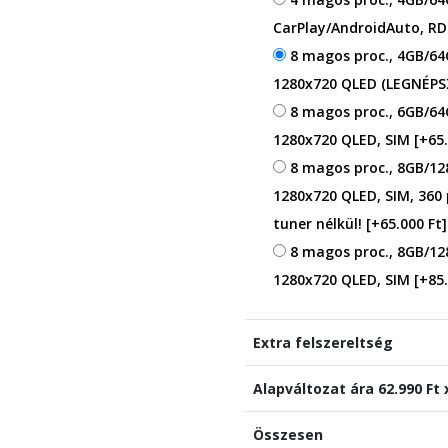
CarPlay/AndroidAuto, RD
8 magos proc., 4GB/64
1280x720 QLED (LEGNÉP
8 magos proc., 6GB/64
1280x720 QLED, SIM
[+65.
8 magos proc., 8GB/12
1280x720 QLED, SIM, 360
tuner nélkül!
[+65.000 Ft]
8 magos proc., 8GB/12
1280x720 QLED, SIM
[+85.
Extra felszereltség
Alapváltozat ára
62.990
Ft 
Összesen