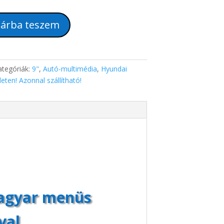
árba teszem
ategóriák:
9"
,
Autó-multimédia
,
Hyundai
eten! Azonnal szállítható!
magyar menüs
val