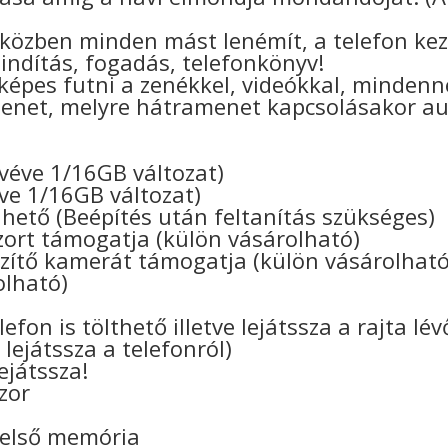
 közben minden mást lenémít, a telefon kez
sindítás, fogadás, telefonkönyv!
 képes futni a zenékkel, videókkal, mindenn
enet, melyre hátramenet kapcsolásakor a
ivéve 1/16GB változat)
ve 1/16GB változat)
hető (Beépítés után feltanítás szükséges)
rt támogatja (külön vásárolható)
ítő kamerát támogatja (külön vásárolható
olható)
n
efon is tölthető illetve lejátssza a rajta lé
 lejátssza a telefonról)
lejátssza!
zor
belső memória