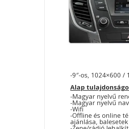
-9″-os, 1024×600 / 
Alap tulajdonságo
-Magyar nyelvű ren
-Magyar nyelvű nav
-Wifi
-Offline és online 
ajánlása, balesetek
-Zene/rádió lehalkí