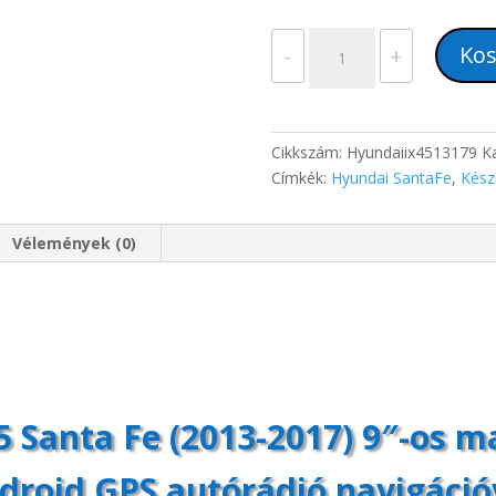
Hyundai
Kos
-
+
iX45
Santa
Fe
(2013-
Cikkszám:
Hyundaiix4513179
K
2017)
Címkék:
Hyundai SantaFe
,
Készl
9"-
os
Vélemények (0)
magyar
menüs
Android
GPS
autórádió
navigációval
mennyiség
5 Santa Fe (2013-2017) 9″-os 
droid GPS autórádió navigáció