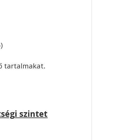
)
vő tartalmakat.
ségi szintet