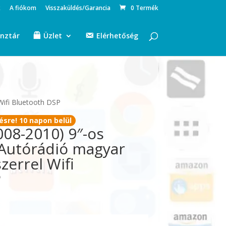
k
A fiókom
Visszaküldés/Garancia
0 Termék
nztár
Üzlet
Elérhetőség
 Wifi Bluetooth DSP
ésre! 10 napon belül
008-2010) 9″-os
N Autórádió magyar
zerrel Wifi
P