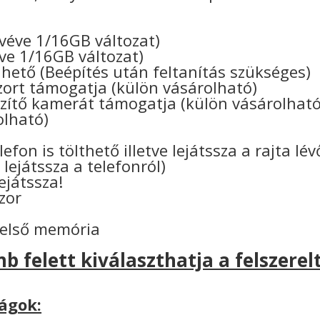
ivéve 1/16GB változat)
ve 1/16GB változat)
hető (Beépítés után feltanítás szükséges)
rt támogatja (külön vásárolható)
ítő kamerát támogatja (külön vásárolható
olható)
n
efon is tölthető illetve lejátssza a rajta lé
 lejátssza a telefonról)
lejátssza!
zor
belső memória
b felett kiválaszthatja a felszerelt
ágok: