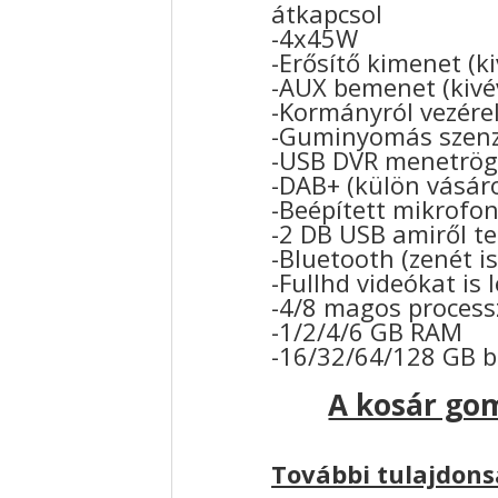
átkapcsol
-4x45W
-Erősítő kimenet (k
-AUX bemenet (kivé
-Kormányról vezérel
-Guminyomás szenzo
-USB DVR menetrögz
-DAB+ (külön vásár
-Beépített mikrofo
-2 DB USB amiről tel
-Bluetooth (zenét is
-Fullhd videókat is 
-4/8 magos process
-1/2/4/6 GB RAM
-16/32/64/128 GB 
A kosár gom
További tulajdons