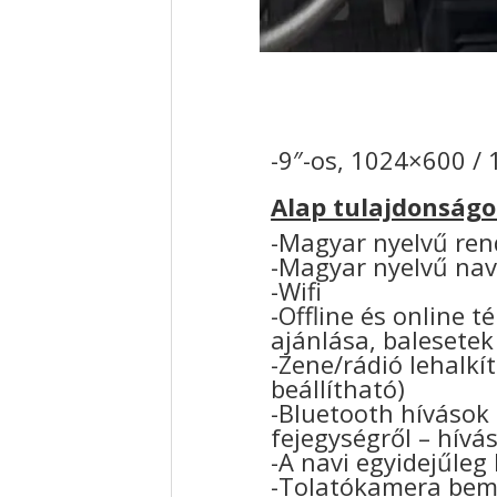
-9″-os, 1024×600 / 
Alap tulajdonságo
-Magyar nyelvű ren
-Magyar nyelvű nav
-Wifi
-Offline és online 
ajánlása, balesetek
-Zene/rádió lehalkí
beállítható)
-Bluetooth hívások
fejegységről – hívá
-A navi egyidejűleg
-Tolatókamera bem