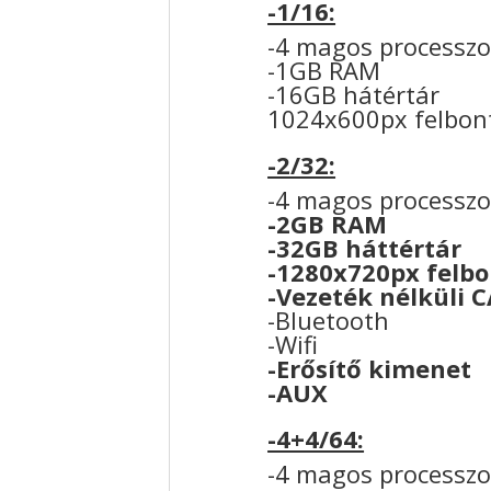
-1/16:
-4 magos processzo
-1GB RAM
-16GB hátértár
1024x600px felbon
-2/32:
-4 magos processzo
-2GB RAM
-32GB háttértár
-1280x720px felb
-Vezeték nélküli 
-Bluetooth
-Wifi
-Erősítő kimenet
-AUX
-4+4/64:
-4 magos processzo