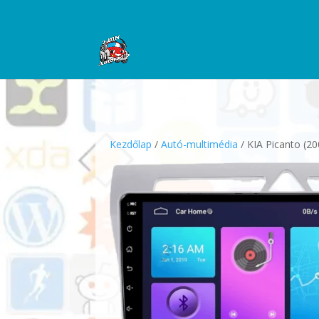
Kezdőlap
/
Autó-multimédia
/ KIA Picanto (2