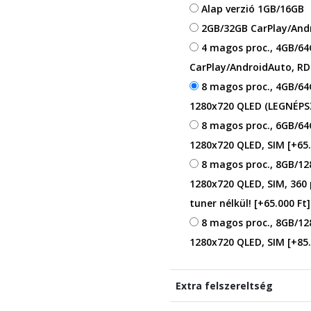
Alap verzió 1GB/16GB
2GB/32GB CarPlay/An
4 magos proc., 4GB/64
CarPlay/AndroidAuto, RD
8 magos proc., 4GB/64
1280x720 QLED (LEGNÉP
8 magos proc., 6GB/64
1280x720 QLED, SIM
[+65.
8 magos proc., 8GB/12
1280x720 QLED, SIM, 360
tuner nélkül!
[+65.000 Ft]
8 magos proc., 8GB/12
1280x720 QLED, SIM
[+85.
Extra felszereltség