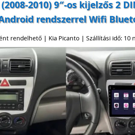
DSP
 (2008-2010) 9″-os kijelzős 2 D
mennyiség
ndroid rendszerrel Wifi Blue
t rendelhető | Kia Picanto | Szállítási idő: 10 