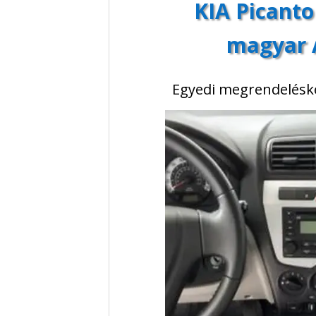
KIA Picanto
magyar A
Egyedi megrendeléskén