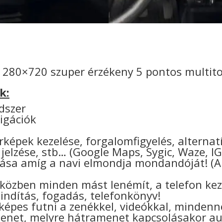
1280×720 szuper érzékeny 5 pontos multitou
k:
dszer
igációk
térképek kezelése, forgalomfigyelés, alterna
 jelzése, stb… (Google Maps, Sygic, Waze, I
tása amíg a navi elmondja mondandóját! (A 
 közben minden mást lenémít, a telefon kez
sindítás, fogadás, telefonkönyv!
 képes futni a zenékkel, videókkal, mindenn
enet, melyre hátramenet kapcsolásakor a