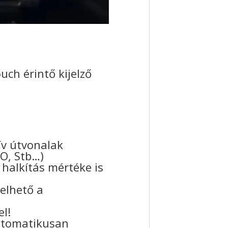
ch érintő kijelző
tív útvonalak
GO, Stb…)
halkítás mértéke is
elhető a
el!
utomatikusan