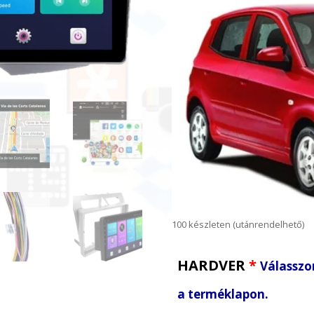
100 készleten (utánrendelhető)
HARDVER
*
Válasszon
a terméklapon.