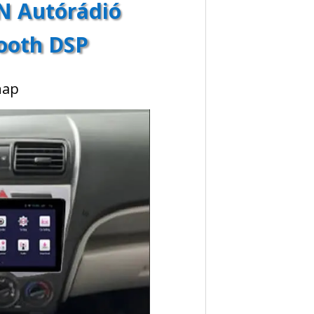
IN Autórádió
tooth DSP
nap