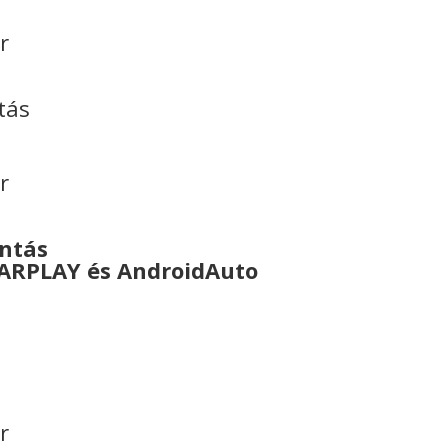
r
tás
r
ontás
CARPLAY és AndroidAuto
r