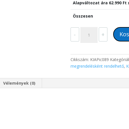
Alapváltozat ára
62.990
Ft 
Összesen
KIA
Kos
-
+
Picanto
(2008-
2010)
9"-
Cikkszám:
KIAPic089
Kategóriá
os
megrendelésként rendelhető
,
K
kijelzős
2
Vélemények (0)
DIN
Autórádió
magyar
Android
rendszerrel
Wifi
Bluetooth