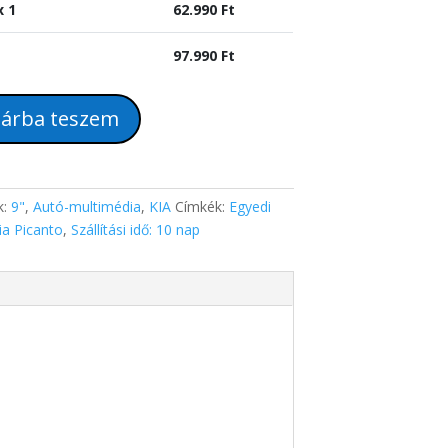
x 1
62.990
Ft
97.990
Ft
árba teszem
k:
9"
,
Autó-multimédia
,
KIA
Címkék:
Egyedi
ia Picanto
,
Szállítási idő: 10 nap