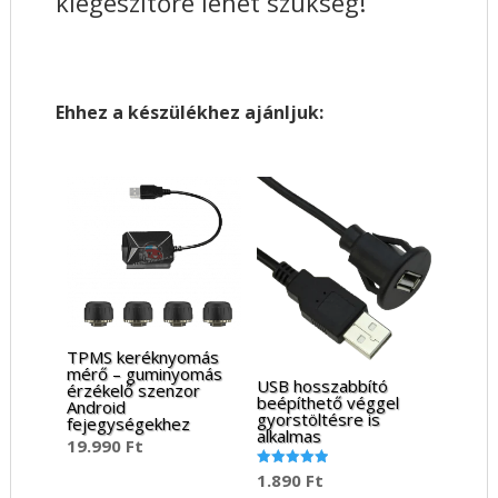
kiegészítőre lehet szükség!
Ehhez a készülékhez ajánljuk:
TPMS keréknyomás
mérő – guminyomás
USB hosszabbító
érzékelő szenzor
beépíthető véggel
Android
gyorstöltésre is
fejegységekhez
alkalmas
19.990
Ft
1.890
Ft
Értékelés:
5.00