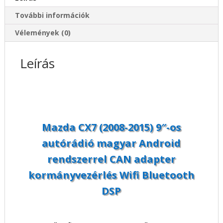
CAN
További információk
adapter
kormányvezérlés
Vélemények (0)
Wifi
Bluetooth
Leírás
DSP
mennyiség
Mazda CX7 (2008-2015) 9″-os
autórádió magyar Android
rendszerrel CAN adapter
kormányvezérlés Wifi Bluetooth
DSP