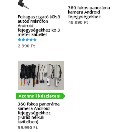
360 fokos panoráma
kamera Android
fejegységekhez
Felragasztgató külső
autós mikrofon
49.990
Ft
Android
fejegységekhez kb 3
méter kábellel
2.990
Ft
Értékelés:
5.00
/ 5
Azonnali készleten!
360 fokos panoráma
kamera Android
fejegységekhez
(Fúrás nélküli
kivitelben)
59.990
Ft