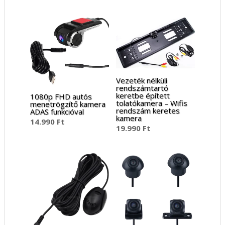
/ 5
Vezeték nélküli
rendszámtartó
keretbe épített
1080p FHD autós
tolatókamera – Wifis
menetrögzítő kamera
rendszám keretes
ADAS funkcióval
kamera
14.990
Ft
19.990
Ft