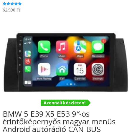
62.990
Ft
Értékelés:
5.00
/ 5
Azonnali készleten!
BMW 5 E39 X5 E53 9″-os
érintőképernyős magyar menüs
Android autórádió CAN BUS