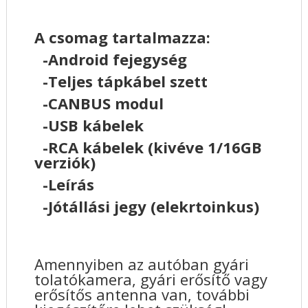
A csomag tartalmazza:
-Android fejegység
-Teljes tápkábel szett
-CANBUS modul
-USB kábelek
-RCA kábelek (kivéve 1/16GB
verziók)
-Leírás
-Jótállási jegy (elekrtoinkus)
Amennyiben az autóban gyári
tolatókamera, gyári erősítő vagy
erősítős antenna van, további