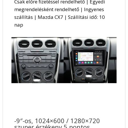
Csak előre fizetéssel rendelhető | Egyedi
megrendelésként rendelhető | Ingyenes
szállítás | Mazda CX7 | Szállítási idő: 10
nap
-9″-os, 1024×600 / 1280×720
szuper érzékeny 5 pontos