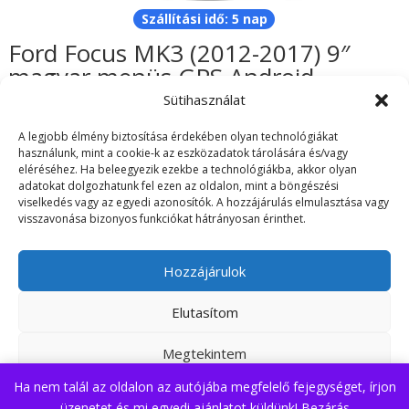
Szállítási idő: 5 nap
Ford Focus MK3 (2012-2017) 9″
magyar menüs GPS Android
autórádió gyári helyére
Sütihasználat
62.990
Ft
A legjobb élmény biztosítása érdekében olyan technológiákat
használunk, mint a cookie-k az eszközadatok tárolására és/vagy
eléréséhez. Ha beleegyezik ezekbe a technológiákba, akkor olyan
adatokat dolgozhatunk fel ezen az oldalon, mint a böngészési
viselkedés vagy az egyedi azonosítók. A hozzájárulás elmulasztása vagy
visszavonása bizonyos funkciókat hátrányosan érinthet.
ÁSZF
Adatvédelmi irányelvek
Visszaküldés/Garancia
Szállítási információk
Hozzájárulok
Elutasítom
Árukereső.hu
Az oldalt készítette: Fi Dániel EV
Megtekintem
Ha nem talál az oldalon az autójába megfelelő fejegységet, írjon
Adatvédelmi irányelvek
üzenetet és mi egyedi ajánlatot küldünk!
Bezárás