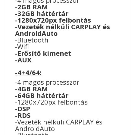
-2GB RAM
-32GB háttértár
-1280x720px felbontás
-Vezeték nélküli CARPLAY és
AndroidAuto
-Bluetooth
-Wifi
-Erősítő kimenet
-AUX
-4+4/64:
-4 magos processzor
-4GB RAM
-64GB háttértár
-1280x720px felbontás
-DSP
-RDS
-Vezeték nélküli CARPLAY és
AndroidAuto
-Bluetooth