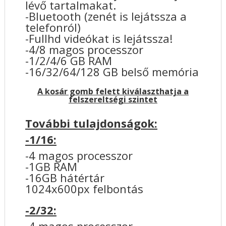
lévő tartalmakat.
-Bluetooth (zenét is lejátssza a
telefonról)
-Fullhd videókat is lejátssza!
-4/8 magos processzor
-1/2/4/6 GB RAM
-16/32/64/128 GB belső memória
A kosár gomb felett kiválaszthatja a
felszereltségi szintet
További tulajdonságok:
-1/16:
-4 magos processzor
-1GB RAM
-16GB hátértár
1024x600px felbontás
-2/32:
-4 magos processzor