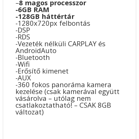
–
8 magos processzor
-6GB RAM
-128GB háttértár
-1280x720px felbontás
-DSP
-RDS
-Vezeték nélküli CARPLAY és
AndroidAuto
-Bluetooth
-Wifi
-Erősítő kimenet
-AUX
-360 fokos panoráma kamera
kezelése (csak kamerával együtt
vásárolva – utólag nem
csatlakoztatható! – CSAK 8GB
változat)