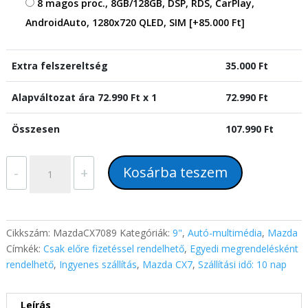
8 magos proc., 8GB/128GB, DSP, RDS, CarPlay,
AndroidAuto, 1280x720 QLED, SIM
[+85.000 Ft]
Extra felszereltség
35.000
Ft
Alapváltozat ára
72.990
Ft x 1
72.990
Ft
Összesen
107.990
Ft
Mazda
Kosárba teszem
-
+
CX7
(2008-
2015)
9"-
Cikkszám:
MazdaCX7089
Kategóriák:
9"
,
Autó-multimédia
,
Mazda
os
Címkék:
Csak előre fizetéssel rendelhető
,
Egyedi megrendelésként
autórádió
rendelhető
,
Ingyenes szállítás
,
Mazda CX7
,
Szállítási idő: 10 nap
magyar
Android
Leírás
rendszerrel