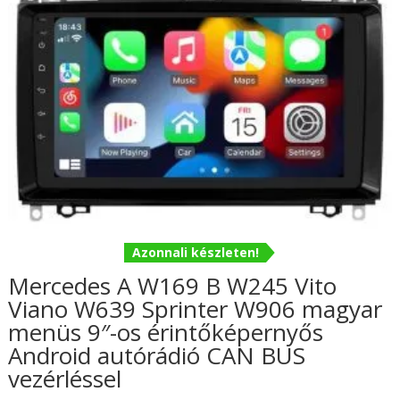
Azonnali készleten!
Mercedes A W169 B W245 Vito
Viano W639 Sprinter W906 magyar
menüs 9″-os érintőképernyős
Android autórádió CAN BUS
vezérléssel