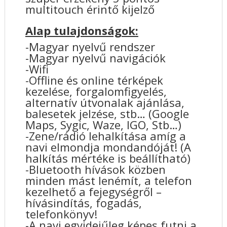
multitouch érintő kijelző
Alap tulajdonságok:
-Magyar nyelvű rendszer
-Magyar nyelvű navigációk
-Wifi
-Offline és online térképek
kezelése, forgalomfigyelés,
alternatív útvonalak ajánlása,
balesetek jelzése, stb… (Google
Maps, Sygic, Waze, IGO, Stb…)
-Zene/rádió lehalkítása amíg a
navi elmondja mondandóját! (A
halkítás mértéke is beállítható)
-Bluetooth hívások közben
minden mást lenémít, a telefon
kezelhető a fejegységről –
hívásindítás, fogadás,
telefonkönyv!
-A navi egyidejűleg képes futni a