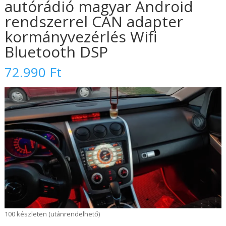
autórádió magyar Android
rendszerrel CAN adapter
kormányvezérlés Wifi
Bluetooth DSP
72.990
Ft
100 készleten (utánrendelhető)