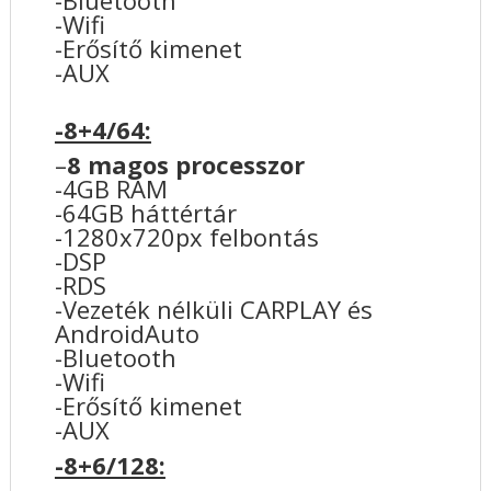
-Wifi
-Erősítő kimenet
-AUX
-8+4/64:
–
8 magos processzor
-4GB RAM
-64GB háttértár
-1280x720px felbontás
-DSP
-RDS
-Vezeték nélküli CARPLAY és
AndroidAuto
-Bluetooth
-Wifi
-Erősítő kimenet
-AUX
-8+6/128: