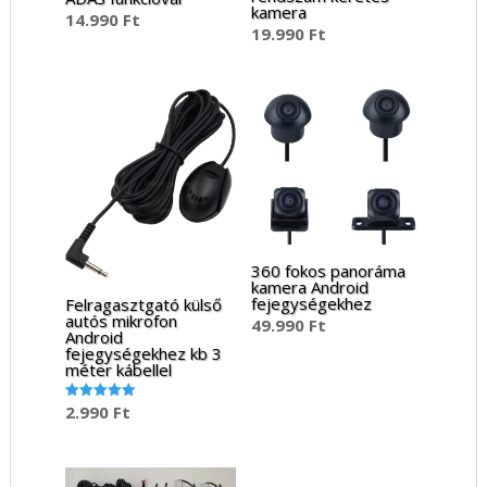
kamera
14.990
Ft
19.990
Ft
360 fokos panoráma
kamera Android
fejegységekhez
Felragasztgató külső
autós mikrofon
49.990
Ft
Android
fejegységekhez kb 3
méter kábellel
2.990
Ft
Értékelés:
5.00
/ 5