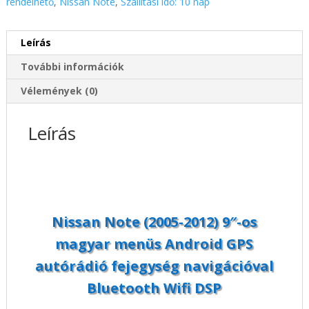
rendelhető
,
Nissan Note
,
Szállítási idő: 10 nap
menüs
Android
Leírás
GPS
autórádió
További információk
fejegység
navigációval
Vélemények (0)
Bluetooth
Wifi
Leírás
DSP
mennyiség
Nissan Note (2005-2012) 9″-os
magyar menüs Android GPS
autórádió fejegység navigációval
Bluetooth Wifi DSP