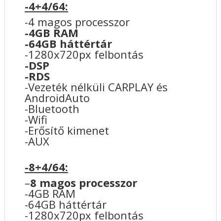
-4+4/64:
-4 magos processzor
-4GB RAM
-64GB háttértár
-1280x720px felbontás
-DSP
-RDS
-Vezeték nélküli CARPLAY és
AndroidAuto
-Bluetooth
-Wifi
-Erősítő kimenet
-AUX
-8+4/64:
–
8 magos processzor
-4GB RAM
-64GB háttértár
-1280x720px felbontás