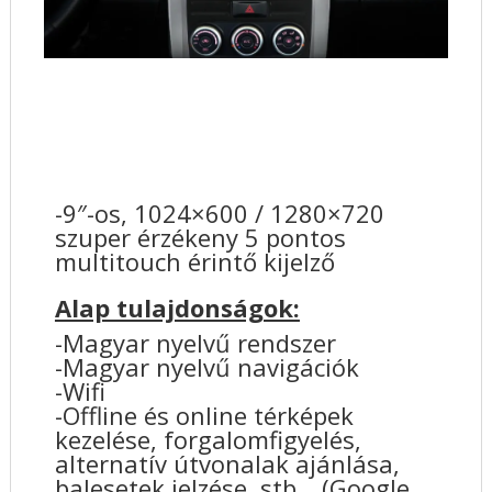
-9″-os, 1024×600 / 1280×720
szuper érzékeny 5 pontos
multitouch érintő kijelző
Alap tulajdonságok:
-Magyar nyelvű rendszer
-Magyar nyelvű navigációk
-Wifi
-Offline és online térképek
kezelése, forgalomfigyelés,
alternatív útvonalak ajánlása,
balesetek jelzése, stb… (Google