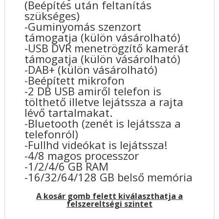
(Beépítés után feltanítás
szükséges)
-Guminyomás szenzort
támogatja (külön vásárolható)
-USB DVR menetrögzítő kamerát
támogatja (külön vásárolható)
-DAB+ (külön vásárolható)
-Beépített mikrofon
-2 DB USB amiről telefon is
tölthető illetve lejátssza a rajta
lévő tartalmakat.
-Bluetooth (zenét is lejátssza a
telefonról)
-Fullhd videókat is lejátssza!
-4/8 magos processzor
-1/2/4/6 GB RAM
-16/32/64/128 GB belső memória
A kosár gomb felett kiválaszthatja a
felszereltségi szintet