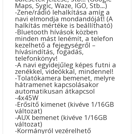
Maps, Sygic, Waze, IGO, Stb…)
-Zene/rádió lehalkítása amíg a
navi elmondja mondandóját! (A
halkítás mértéke is beállítható)
-Bluetooth hívások közben
minden mást lenémít, a telefon
kezelhető a fejegységről –
hívásindítás, fogadás,
telefonkönyv!
-A navi egyidejűleg képes futni a
zenékkel, videókkal, mindennel!
-Tolatókamera bemenet, melyre
hátramenet kapcsolásakor
automatikusan átkapcsol
-4x45W
-Erősítő kimenet (kivéve 1/16GB
változat)
-AUX bemenet (kivéve 1/16GB
változat)
-Kormányról vezérelhető