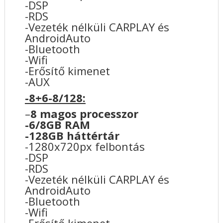
-DSP
-RDS
-Vezeték nélküli CARPLAY és
AndroidAuto
-Bluetooth
-Wifi
-Erősítő kimenet
-AUX
-8+6-8/128:
–
8 magos processzor
-6/8GB RAM
-128GB háttértár
-1280x720px felbontás
-DSP
-RDS
-Vezeték nélküli CARPLAY és
AndroidAuto
-Bluetooth
-Wifi
-Erősítő kimenet