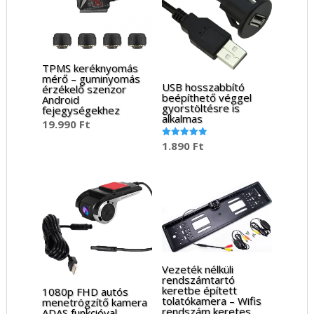
TPMS keréknyomás
mérő – guminyomás
USB hosszabbító
érzékelő szenzor
beépíthető véggel
Android
gyorstöltésre is
fejegységekhez
alkalmas
19.990
Ft
1.890
Ft
Értékelés:
5.00
/ 5
Vezeték nélküli
rendszámtartó
keretbe épített
1080p FHD autós
tolatókamera – Wifis
menetrögzítő kamera
rendszám keretes
ADAS funkcióval