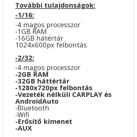
További tulajdonságok:
-1/16:
-4 magos processzor
-1GB RAM
-16GB hátértár
1024x600px felbontás
-2/32:
-4 magos processzor
-2GB RAM
-32GB háttértár
-1280x720px felbontás
-Vezeték nélküli CARPLAY és
AndroidAuto
-Bluetooth
-Wifi
-Erősítő kimenet
-AUX