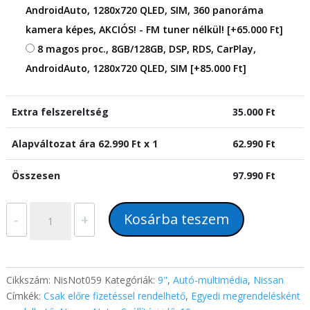
AndroidAuto, 1280x720 QLED, SIM, 360 panoráma
kamera képes, AKCIÓS! - FM tuner nélkül!
[+65.000 Ft]
8 magos proc., 8GB/128GB, DSP, RDS, CarPlay,
AndroidAuto, 1280x720 QLED, SIM
[+85.000 Ft]
Extra felszereltség
35.000
Ft
Alapváltozat ára
62.990
Ft x 1
62.990
Ft
Összesen
97.990
Ft
Nissan
Kosárba teszem
-
+
Note
(2005-
2012)
9"-
Cikkszám:
NisNot059
Kategóriák:
9"
,
Autó-multimédia
,
Nissan
os
Címkék:
Csak előre fizetéssel rendelhető
,
Egyedi megrendelésként
magyar