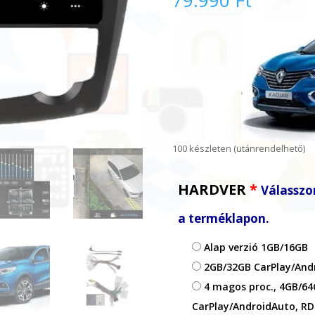
79.990
Ft
100 készleten (utánrendelhető)
HARDVER
*
Válasszon
a terméklapon.
Alap verzió 1GB/16GB
2GB/32GB CarPlay/An
4 magos proc., 4GB/64
CarPlay/AndroidAuto, RD