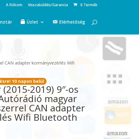
k
A fiókom
Visszaküldés/Garancia
0 Termék
nztár
Üzlet
Elérhetőség
rel CAN adapter kormányvezérlés Wifi
ésre! 10 napon belül
 (2015-2019) 9″-os
N Autórádió magyar
zerrel CAN adapter
és Wifi Bluetooth