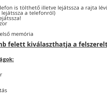
n
efon is tölthető illetve lejátssza a rajta lé
 lejátssza a telefonról)
lejátssza!
zor
belső memória
b felett kiválaszthatja a felszerelt
ágok:
r
tás