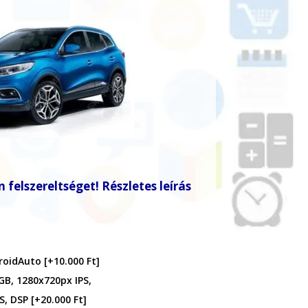
 felszereltséget! Részletes leírás
droidAuto
[+10.000 Ft]
GB, 1280x720px IPS,
S, DSP
[+20.000 Ft]