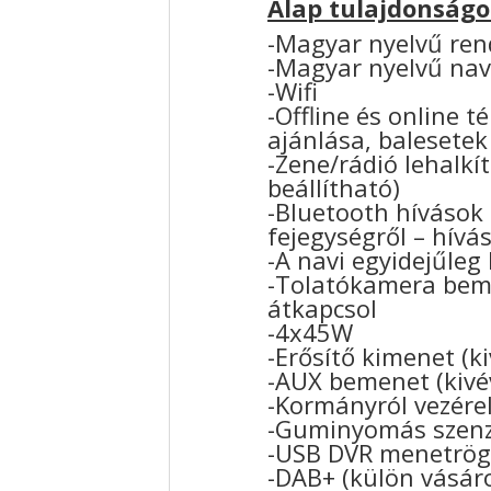
Alap tulajdonságo
-Magyar nyelvű ren
-Magyar nyelvű nav
-Wifi
-Offline és online 
ajánlása, balesetek
-Zene/rádió lehalkí
beállítható)
-Bluetooth hívások
fejegységről – hívá
-A navi egyidejűleg
-Tolatókamera bem
átkapcsol
-4x45W
-Erősítő kimenet (k
-AUX bemenet (kivé
-Kormányról vezérel
-Guminyomás szenzo
-USB DVR menetrögz
-DAB+ (külön vásár