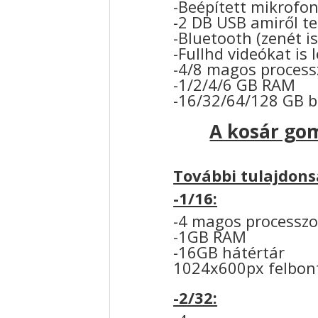
-Beépített mikrofo
-2 DB USB amiről tel
-Bluetooth (zenét is
-Fullhd videókat is 
-4/8 magos process
-1/2/4/6 GB RAM
-16/32/64/128 GB 
A kosár gom
További tulajdons
-1/16:
-4 magos processzo
-1GB RAM
-16GB hátértár
1024x600px felbon
-2/32: