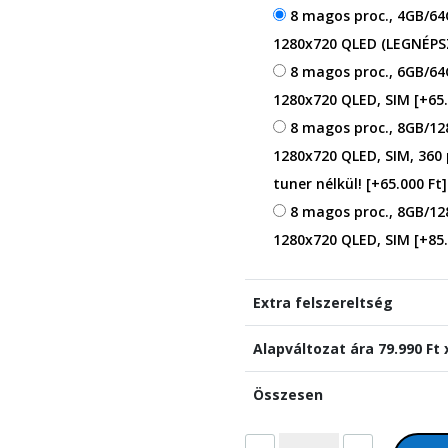
8 magos proc., 4GB/64
1280x720 QLED (LEGNÉP
8 magos proc., 6GB/64
1280x720 QLED, SIM
[+65.
8 magos proc., 8GB/12
1280x720 QLED, SIM, 360
tuner nélkül!
[+65.000 Ft]
8 magos proc., 8GB/12
1280x720 QLED, SIM
[+85.
Extra felszereltség
Alapváltozat ára
79.990
Ft 
Összesen
Renault