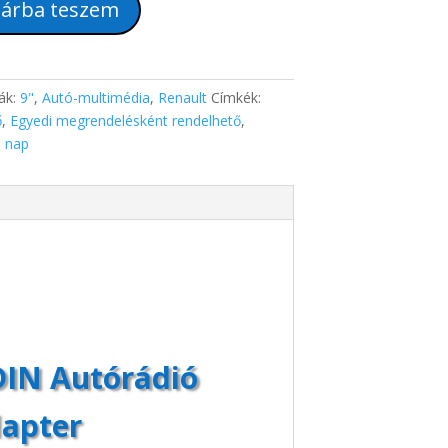
árba teszem
ák:
9"
,
Autó-multimédia
,
Renault
Címkék:
ő
,
Egyedi megrendelésként rendelhető
,
0 nap
 DIN Autórádió
dapter