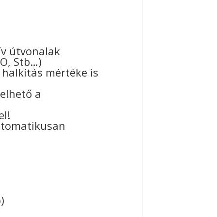
tív útvonalak
GO, Stb…)
halkítás mértéke is
elhető a
el!
utomatikusan
)