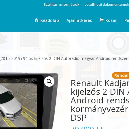
Szállítási információk
Letölthető dokumentumo
Kezdőlap
Ajánlatkérés
Kosár
Pé
 (2015-2019) 9″-os kijelzős 2 DIN Autórádió magyar Android rendszer
Rendel
Renault Kadjar
kijelzős 2 DI
Android rends
kormányvezérl
DSP