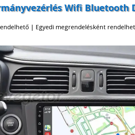
rmányvezérlés Wifi Bluetooth 
 rendelhető | Egyedi megrendelésként rendelhet