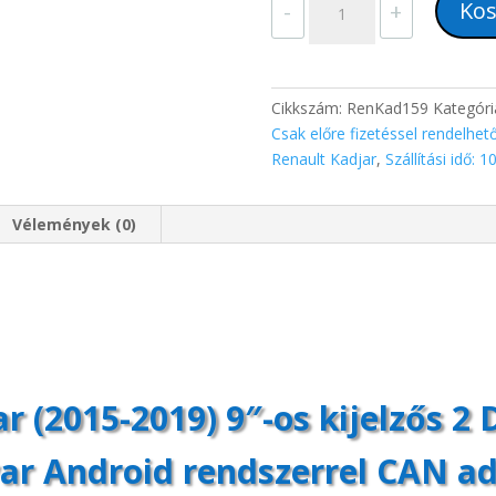
Kos
-
+
Kadjar
(2015-
2019)
9"-
Cikkszám:
RenKad159
Kategóri
os
Csak előre fizetéssel rendelhet
kijelzős
Renault Kadjar
,
Szállítási idő: 1
2
DIN
Vélemények (0)
Autórádió
magyar
Android
rendszerrel
CAN
adapter
kormányvezérlés
Wifi
r (2015-2019) 9″-os kijelzős 2
Bluetooth
DSP
r Android rendszerrel CAN a
mennyiség