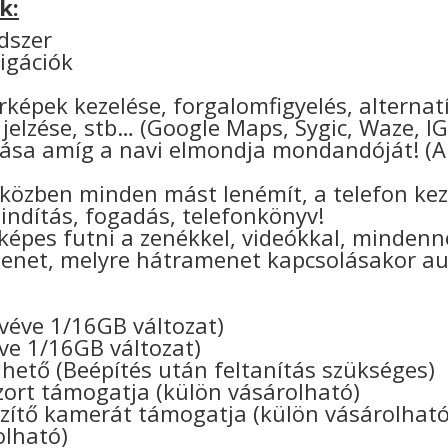
k:
dszer
igációk
térképek kezelése, forgalomfigyelés, alterna
 jelzése, stb… (Google Maps, Sygic, Waze, I
tása amíg a navi elmondja mondandóját! (A 
 közben minden mást lenémít, a telefon kez
sindítás, fogadás, telefonkönyv!
 képes futni a zenékkel, videókkal, mindenn
enet, melyre hátramenet kapcsolásakor a
ivéve 1/16GB változat)
ve 1/16GB változat)
hető (Beépítés után feltanítás szükséges)
rt támogatja (külön vásárolható)
ítő kamerát támogatja (külön vásárolható
olható)