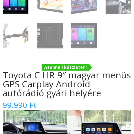
Azonnali készleten!
Toyota C-HR 9″ magyar menüs
GPS Carplay Android
autórádió gyári helyére
99.990
Ft