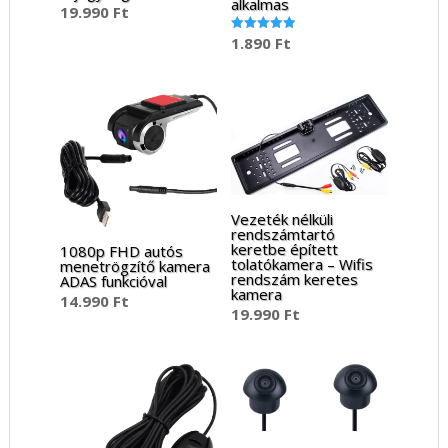
alkalmas
19.990
Ft
1.890
Ft
Értékelés:
5.00
/ 5
Vezeték nélküli
rendszámtartó
keretbe épített
1080p FHD autós
tolatókamera – Wifis
menetrögzítő kamera
rendszám keretes
ADAS funkcióval
kamera
14.990
Ft
19.990
Ft