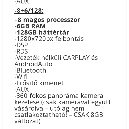
-AUX
-8+6/128:
–
8 magos processzor
-6GB RAM
-128GB háttértár
-1280x720px felbontás
-DSP
-RDS
-Vezeték nélküli CARPLAY és
AndroidAuto
-Bluetooth
-Wifi
-Erősítő kimenet
-AUX
-360 fokos panoráma kamera
kezelése (csak kamerával együtt
vásárolva – utólag nem
csatlakoztatható! – CSAK 8GB
változat)