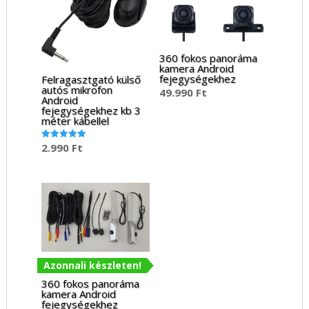
360 fokos panoráma
kamera Android
fejegységekhez
Felragasztgató külső
autós mikrofon
49.990
Ft
Android
fejegységekhez kb 3
méter kábellel
2.990
Ft
Értékelés:
5.00
/ 5
Azonnali készleten!
360 fokos panoráma
kamera Android
fejegységekhez