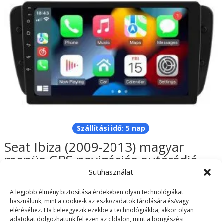
Szállítási idő: 5 nap
Seat Ibiza (2009-2013) magyar
menüs GPS navigációs autórádió
CAN BUS vezérléssel
Sütihasználat
62.990
Ft
A legjobb élmény biztosítása érdekében olyan technológiákat
használunk, mint a cookie-k az eszközadatok tárolására és/vagy
eléréséhez. Ha beleegyezik ezekbe a technológiákba, akkor olyan
adatokat dolgozhatunk fel ezen az oldalon, mint a böngészési