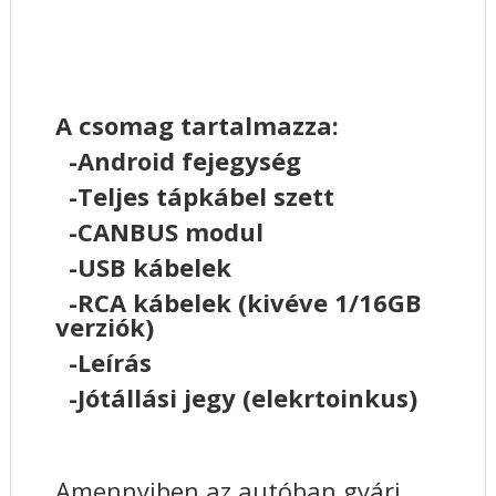
A csomag tartalmazza:
-Android fejegység
-Teljes tápkábel szett
-CANBUS modul
-USB kábelek
-RCA kábelek (kivéve 1/16GB
verziók)
-Leírás
-Jótállási jegy (elekrtoinkus)
Amennyiben az autóban gyári