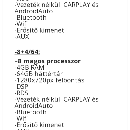
-Vezeték nélküli CARPLAY és
AndroidAuto
-Bluetooth
-Wifi
-Erősítő kimenet
-AUX
-8+4/64:
–
8 magos processzor
-4GB RAM
-64GB háttértár
-1280x720px felbontás
-DSP
-RDS
-Vezeték nélküli CARPLAY és
AndroidAuto
-Bluetooth
-Wifi
-Erősítő kimenet