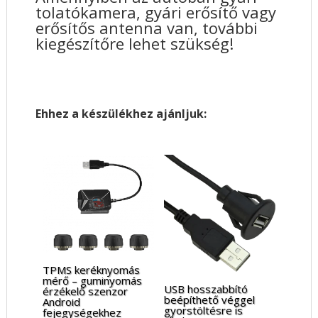
tolatókamera, gyári erősítő vagy
erősítős antenna van, további
kiegészítőre lehet szükség!
Ehhez a készülékhez ajánljuk:
TPMS keréknyomás
mérő – guminyomás
USB hosszabbító
érzékelő szenzor
beépíthető véggel
Android
gyorstöltésre is
fejegységekhez