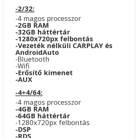
-2/32:
-4 magos processzor
-2GB RAM
-32GB háttértár
-1280x720px felbontás
-Vezeték nélküli CARPLAY és
AndroidAuto
-Bluetooth
-Wifi
-Erősítő kimenet
-AUX
-4+4/64:
-4 magos processzor
-4GB RAM
-64GB háttértár
-1280x720px felbontás
-DSP
-RDS