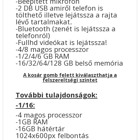
-Beépített mikrofon
-2 DB USB amiről telefon is
tölthető illetve lejátssza a rajta
lévő tartalmakat.
-Bluetooth (zenét is lejátssza a
telefonról)
-Fullhd videókat is lejátssza!
-4/8 magos processzor
-1/2/4/6 GB RAM
-16/32/64/128 GB belső memória
A kosár gomb felett kiválaszthatja a
felszereltségi szintet
További tulajdonságok:
-1/16:
-4 magos processzor
-1GB RAM
-16GB hátértár
1024x600px felbontás