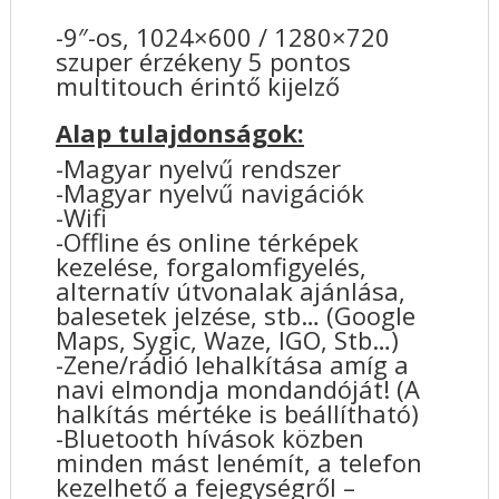
-9″-os, 1024×600 / 1280×720
szuper érzékeny 5 pontos
multitouch érintő kijelző
Alap tulajdonságok:
-Magyar nyelvű rendszer
-Magyar nyelvű navigációk
-Wifi
-Offline és online térképek
kezelése, forgalomfigyelés,
alternatív útvonalak ajánlása,
balesetek jelzése, stb… (Google
Maps, Sygic, Waze, IGO, Stb…)
-Zene/rádió lehalkítása amíg a
navi elmondja mondandóját! (A
halkítás mértéke is beállítható)
-Bluetooth hívások közben
minden mást lenémít, a telefon
kezelhető a fejegységről –