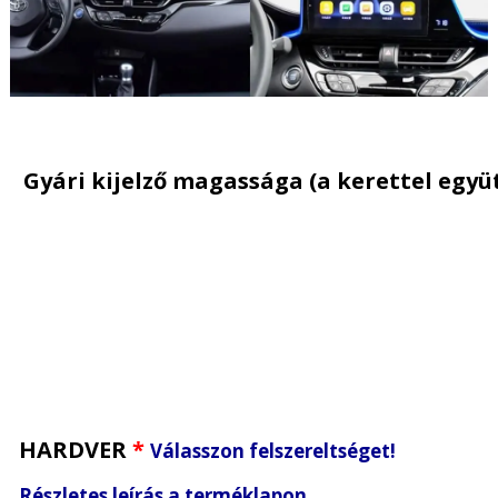
Gyári kijelző magassága (a kerettel együ
HARDVER
*
Válasszon felszereltséget!
Részletes leírás a terméklapon.