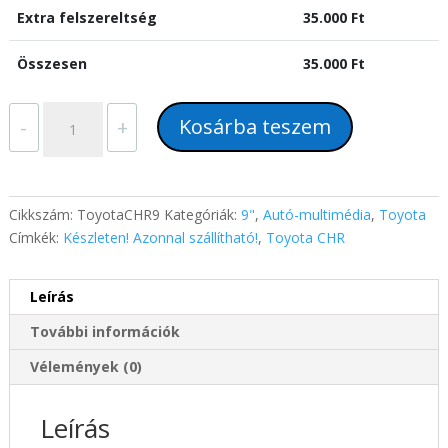
Extra felszereltség
35.000
Ft
Összesen
35.000
Ft
Toyota
Kosárba teszem
-
+
C-
HR
9"
magyar
Cikkszám:
ToyotaCHR9
Kategóriák:
9"
,
Autó-multimédia
,
Toyota
menüs
Címkék:
Készleten! Azonnal szállítható!
,
Toyota CHR
GPS
Carplay
Leírás
Android
autórádió
További információk
gyári
helyére
Vélemények (0)
mennyiség
Leírás