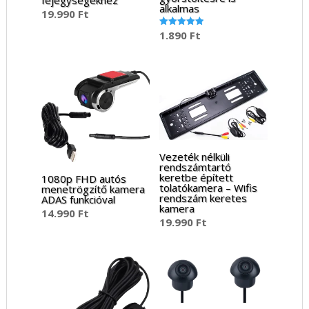
alkalmas
19.990
Ft
1.890
Ft
Értékelés:
5.00
/ 5
Vezeték nélküli
rendszámtartó
keretbe épített
1080p FHD autós
tolatókamera – Wifis
menetrögzítő kamera
rendszám keretes
ADAS funkcióval
kamera
14.990
Ft
19.990
Ft