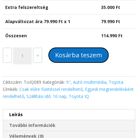
Extra felszereltség
35.000
Ft
Alapváltozat ára
79.990
Ft x 1
79.990
Ft
Összesen
114.990
Ft
Toyota
Kosárba teszem
-
+
IQ
(2008-
2016)
9"-
Cikkszám:
ToIQ089
Kategóriák:
9"
,
Autó-multimédia
,
Toyota
os
Címkék:
Csak előre fizetéssel rendelhető
,
Egyedi megrendelésként
kijelzős
rendelhető
,
Szállítási idő: 10 nap
,
Toyota IQ
fejegység,
magyar
Leírás
Android
rendszerrel
További információk
Wifi
Bluetooth
Vélemények (0)