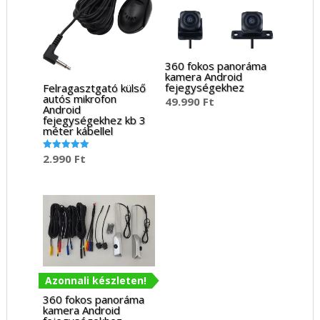
360 fokos panoráma
kamera Android
fejegységekhez
Felragasztgató külső
autós mikrofon
49.990
Ft
Android
fejegységekhez kb 3
méter kábellel
2.990
Ft
Értékelés:
5.00
/ 5
Azonnali készleten!
360 fokos panoráma
kamera Android