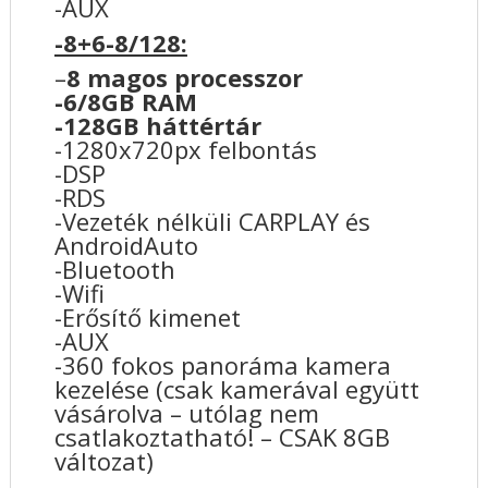
-AUX
-8+6-8/128:
–
8 magos processzor
-6/8GB RAM
-128GB háttértár
-1280x720px felbontás
-DSP
-RDS
-Vezeték nélküli CARPLAY és
AndroidAuto
-Bluetooth
-Wifi
-Erősítő kimenet
-AUX
-360 fokos panoráma kamera
kezelése (csak kamerával együtt
vásárolva – utólag nem
csatlakoztatható! – CSAK 8GB
változat)