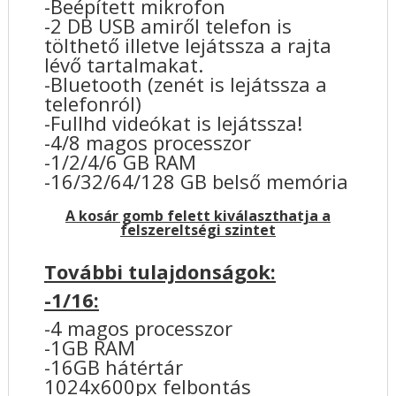
-Beépített mikrofon
-2 DB USB amiről telefon is
tölthető illetve lejátssza a rajta
lévő tartalmakat.
-Bluetooth (zenét is lejátssza a
telefonról)
-Fullhd videókat is lejátssza!
-4/8 magos processzor
-1/2/4/6 GB RAM
-16/32/64/128 GB belső memória
A kosár gomb felett kiválaszthatja a
felszereltségi szintet
További tulajdonságok:
-1/16:
-4 magos processzor
-1GB RAM
-16GB hátértár
1024x600px felbontás