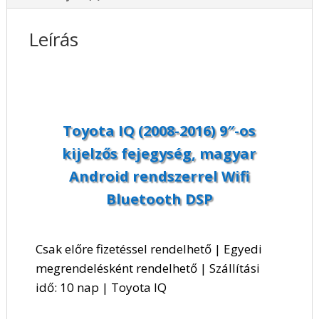
DSP
mennyiség
Leírás
Toyota IQ (2008-2016) 9″-os
kijelzős fejegység, magyar
Android rendszerrel Wifi
Bluetooth DSP
Csak előre fizetéssel rendelhető | Egyedi
megrendelésként rendelhető | Szállítási
idő: 10 nap | Toyota IQ