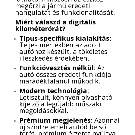
megőrzi a jármű eredeti
hangulatát és funkcionalitását.
Miért válaszd a digitális
kilométerórát?
Típus-specifikus kialakítás
:
Teljes mértékben az adott
autóhoz készült, a tökéletes
illeszkedés érdekében.
Funkcióvesztés nélkül
: Az
autó összes eredeti funkciója
maradéktalanul működik.
Modern technológia
:
Letisztult, könnyen olvasható
kijelző a legújabb műszaki
megoldásokkal.
Prémium megjelenés
: Azonnal
új szintre emeli autód belső
terét, prémium érzetet nyújtva.