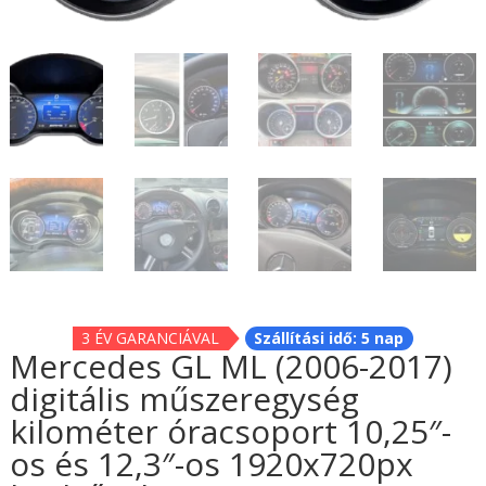
3 ÉV GARANCIÁVAL
Szállítási idő: 5 nap
Mercedes GL ML (2006-2017)
digitális műszeregység
kilométer óracsoport 10,25″-
os és 12,3″-os 1920x720px