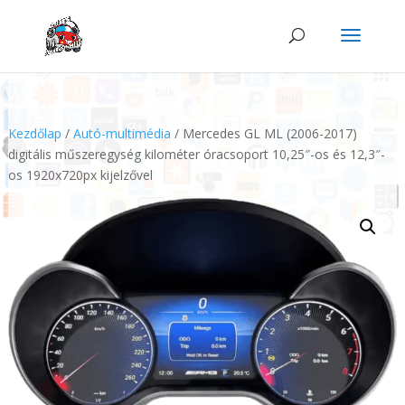
Kezdőlap
/
Autó-multimédia
/ Mercedes GL ML (2006-2017)
digitális műszeregység kilométer óracsoport 10,25″-os és 12,3″-
os 1920x720px kijelzővel