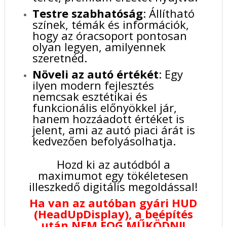
Testre szabhatóság
: Állítható
színek, témák és információk,
hogy az óracsoport pontosan
olyan legyen, amilyennek
szeretnéd.
Növeli az autó értékét
: Egy
ilyen modern fejlesztés
nemcsak esztétikai és
funkcionális előnyökkel jár,
hanem hozzáadott értéket is
jelent, ami az autó piaci árát is
kedvezően befolyásolhatja.
Hozd ki az autódból a
maximumot egy tökéletesen
illeszkedő digitális megoldással!
Ha van az autóban gyári HUD
(HeadUpDisplay), a beépítés
után NEM FOG MŰKÖDNI!