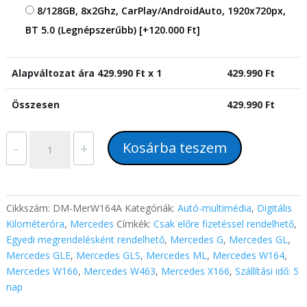
8/128GB, 8x2Ghz, CarPlay/AndroidAuto, 1920x720px,
BT 5.0 (Legnépszerűbb)
[+120.000 Ft]
Alapváltozat ára
429.990
Ft x 1
429.990
Ft
Összesen
429.990
Ft
Mercedes
Kosárba teszem
-
+
GL
ML
(2006-
2017)
Cikkszám:
DM-MerW164A
Kategóriák:
Autó-multimédia
,
Digitális
digitális
Kilométeróra
,
Mercedes
Címkék:
Csak előre fizetéssel rendelhető
,
műszeregység
Egyedi megrendelésként rendelhető
,
Mercedes G
,
Mercedes GL
,
kilométer
Mercedes GLE
,
Mercedes GLS
,
Mercedes ML
,
Mercedes W164
,
óracsoport
Mercedes W166
,
Mercedes W463
,
Mercedes X166
,
Szállítási idő: 5
10,25"-
nap
os