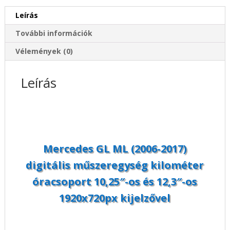
és
Leírás
12,3"-
os
További információk
1920x720px
kijelzővel
Vélemények (0)
mennyiség
Leírás
Mercedes GL ML (2006-2017)
digitális műszeregység kilométer
óracsoport 10,25″-os és 12,3″-os
1920x720px kijelzővel