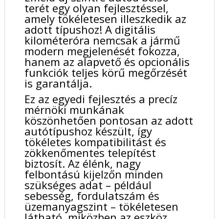
terét egy olyan fejlesztéssel,
amely tökéletesen illeszkedik az
adott típushoz! A digitális
kilométeróra nemcsak a jármű
modern megjelenését fokozza,
hanem az alapvető és opcionális
funkciók teljes körű megőrzését
is garantálja.
Ez az egyedi fejlesztés a precíz
mérnöki munkának
köszönhetően pontosan az adott
autótípushoz készült, így
tökéletes kompatibilitást és
zökkenőmentes telepítést
biztosít. Az élénk, nagy
felbontású kijelzőn minden
szükséges adat – például
sebesség, fordulatszám és
üzemanyagszint – tökéletesen
látható, miközben az eszköz