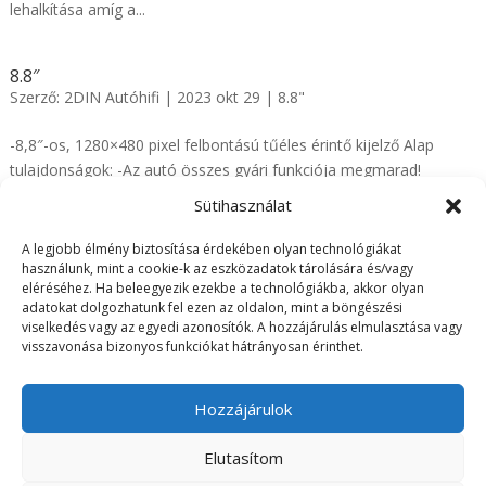
lehalkítása amíg a...
8.8″
Szerző:
2DIN Autóhifi
|
2023 okt 29
|
8.8"
-8,8″-os, 1280×480 pixel felbontású tűéles érintő kijelző Alap
tulajdonságok: -Az autó összes gyári funkciója megmarad!
Tolatókamera, tolatóradar, gyári beállítások, kormánytávvezérlés,
Sütihasználat
stb… -Magyar nyelvű rendszer -Magyar nyelvű navigációk -Wifi -
Offline...
A legjobb élmény biztosítása érdekében olyan technológiákat
használunk, mint a cookie-k az eszközadatok tárolására és/vagy
eléréséhez. Ha beleegyezik ezekbe a technológiákba, akkor olyan
adatokat dolgozhatunk fel ezen az oldalon, mint a böngészési
« Régebbi bejegyzések
viselkedés vagy az egyedi azonosítók. A hozzájárulás elmulasztása vagy
visszavonása bizonyos funkciókat hátrányosan érinthet.
ÁSZF
Adatvédelmi irányelvek
Visszaküldés/Garancia
Szállítási információk
Hozzájárulok
Elutasítom
Árukereső.hu