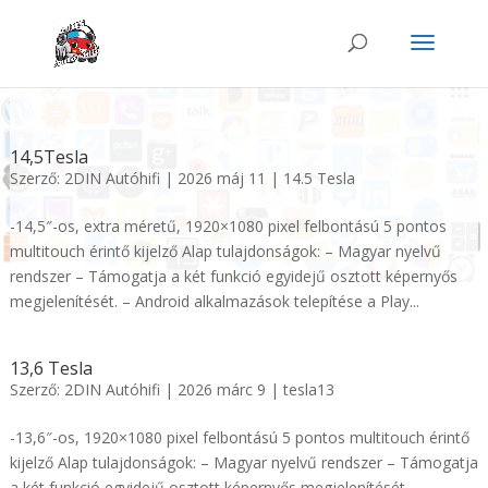
14,5Tesla
Szerző:
2DIN Autóhifi
|
2026 máj 11
|
14.5 Tesla
-14,5″-os, extra méretű, 1920×1080 pixel felbontású 5 pontos
multitouch érintő kijelző Alap tulajdonságok: – Magyar nyelvű
rendszer – Támogatja a két funkció egyidejű osztott képernyős
megjelenítését. – Android alkalmazások telepítése a Play...
13,6 Tesla
Szerző:
2DIN Autóhifi
|
2026 márc 9
|
tesla13
-13,6″-os, 1920×1080 pixel felbontású 5 pontos multitouch érintő
kijelző Alap tulajdonságok: – Magyar nyelvű rendszer – Támogatja
a két funkció egyidejű osztott képernyős megjelenítését. –