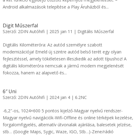
Android alkalmazások telepítése a Play Áruházból és...
Digit Műszerfal
Szerző:
2DIN Autóhifi
|
2025 jan 11
|
Digitális Műszerfal
Digitális Kilométeróra: Az autód személyre szabott
modernizációja! Emeld új szintre autód belső terét egy olyan
fejlesztéssel, amely tökéletesen illeszkedik az adott típushoz! A
digitális kilométeróra nemcsak a jármű modern megjelenését
fokozza, hanem az alapvető és...
6″ Uni
Szerző:
2DIN Autóhifi
|
2024 jan 4
|
6.2NC
-6,2″-os, 1024×600 5 pontos kijelző-Magyar nyelvű rendszer-
Magyar nyelvű navigációk-Wifi-Offline és online térképek kezelése,
forgalomfigyelés, alternatív útvonalak ajánlása, balesetek jelzése,
stb… (Google Maps, Sygic, Waze, IGO, Stb…)-Zene/rádió