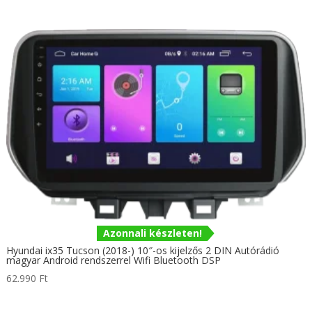
62.990 Ft
-
72.990 Ft
Azonnali készleten!
Hyundai ix35 Tucson (2018-) 10″-os kijelzős 2 DIN Autórádió
magyar Android rendszerrel Wifi Bluetooth DSP
62.990
Ft