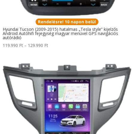
Rendelésre! 10 napon belül
Hyundai Tucson (2009-2015) hatalmas „Tesla style” kijelzős
Android Autóhifi fejegység magyar menüvel GPS navigációs
autórádió
Ártartomány:
119.990
Ft
–
129.990
Ft
119.990 Ft
-
129.990 Ft