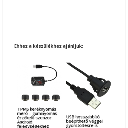
Ehhez a készülékhez ajánljuk:
TPMS keréknyomás
mérő – guminyomás
USB hosszabbító
érzékelő szenzor
beépíthető véggel
Android
gyorstöltésre is
fejegységekhez