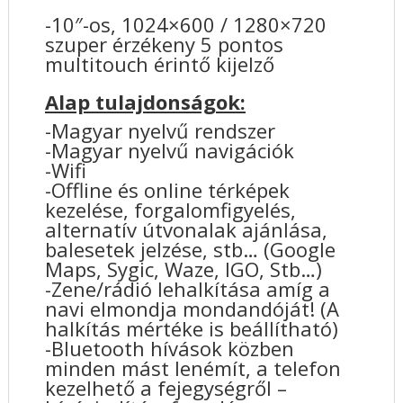
-10″-os, 1024×600 / 1280×720
szuper érzékeny 5 pontos
multitouch érintő kijelző
Alap tulajdonságok:
-Magyar nyelvű rendszer
-Magyar nyelvű navigációk
-Wifi
-Offline és online térképek
kezelése, forgalomfigyelés,
alternatív útvonalak ajánlása,
balesetek jelzése, stb… (Google
Maps, Sygic, Waze, IGO, Stb…)
-Zene/rádió lehalkítása amíg a
navi elmondja mondandóját! (A
halkítás mértéke is beállítható)
-Bluetooth hívások közben
minden mást lenémít, a telefon
kezelhető a fejegységről –