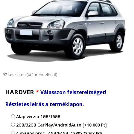
97 készleten (utánrendelhető)
HARDVER
*
Válasszon felszereltséget!
Részletes leírás a terméklapon.
Alap verzió 1GB/16GB
2GB/32GB CarPlay/AndroidAuto
[+10.000 Ft]
4 magos proc., 4GB/64GB, 1280x720px IPS,