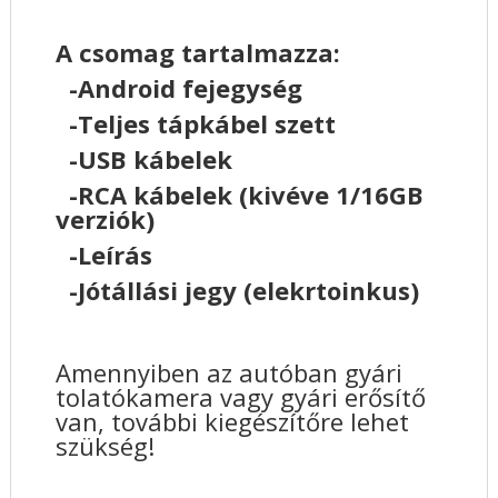
A csomag tartalmazza:
-Android fejegység
-Teljes tápkábel szett
-USB kábelek
-RCA kábelek (kivéve 1/16GB
verziók)
-Leírás
-Jótállási jegy (elekrtoinkus)
Amennyiben az autóban gyári
tolatókamera vagy gyári erősítő
van, további kiegészítőre lehet
szükség!