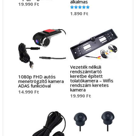
alkalmas
19.990
Ft
1.890
Ft
Értékelés:
5.00
/ 5
Vezeték nélküli
rendszámtartó
keretbe épített
1080p FHD autós
tolatókamera – Wifis
menetrögzítő kamera
rendszám keretes
ADAS funkcióval
kamera
14.990
Ft
19.990
Ft