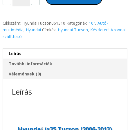
ix35
Tucson
(2006-
2013)
Cikkszám:
HyundaiTucson061310
Kategóriák:
10"
,
Autó-
10"-
multimédia
,
Hyundai
Címkék:
Hyundai Tucson
,
Készleten! Azonnal
os
szállítható!
magyar
menüs
Leírás
Android
GPS
További információk
autórádió
navigációval
Vélemények (0)
mennyiség
Leírás
Hyundai ix35 Tucson (2006-2013)