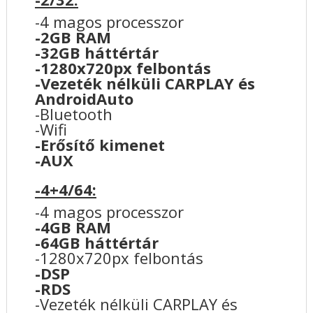
-4 magos processzor
-2GB RAM
-32GB háttértár
-1280x720px felbontás
-Vezeték nélküli CARPLAY és
AndroidAuto
-Bluetooth
-Wifi
-Erősítő kimenet
-AUX
-4+4/64:
-4 magos processzor
-4GB RAM
-64GB háttértár
-1280x720px felbontás
-DSP
-RDS
-Vezeték nélküli CARPLAY és