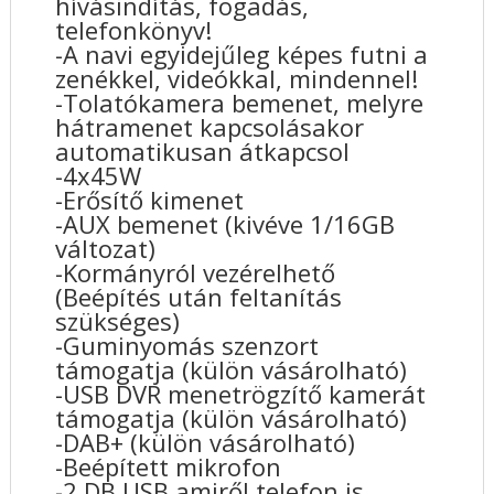
hívásindítás, fogadás,
telefonkönyv!
-A navi egyidejűleg képes futni a
zenékkel, videókkal, mindennel!
-Tolatókamera bemenet, melyre
hátramenet kapcsolásakor
automatikusan átkapcsol
-4x45W
-Erősítő kimenet
-AUX bemenet (kivéve 1/16GB
változat)
-Kormányról vezérelhető
(Beépítés után feltanítás
szükséges)
-Guminyomás szenzort
támogatja (külön vásárolható)
-USB DVR menetrögzítő kamerát
támogatja (külön vásárolható)
-DAB+ (külön vásárolható)
-Beépített mikrofon
-2 DB USB amiről telefon is