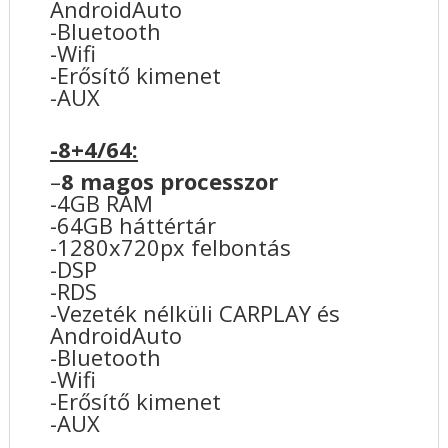
AndroidAuto
-Bluetooth
-Wifi
-Erősítő kimenet
-AUX
-8+4/64:
–
8 magos processzor
-4GB RAM
-64GB háttértár
-1280x720px felbontás
-DSP
-RDS
-Vezeték nélküli CARPLAY és
AndroidAuto
-Bluetooth
-Wifi
-Erősítő kimenet
-AUX