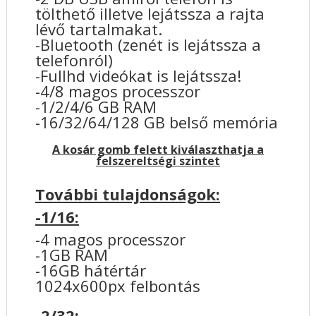
tölthető illetve lejátssza a rajta
lévő tartalmakat.
-Bluetooth (zenét is lejátssza a
telefonról)
-Fullhd videókat is lejátssza!
-4/8 magos processzor
-1/2/4/6 GB RAM
-16/32/64/128 GB belső memória
A kosár gomb felett kiválaszthatja a
felszereltségi szintet
További tulajdonságok:
-1/16:
-4 magos processzor
-1GB RAM
-16GB hátértár
1024x600px felbontás
-2/32: