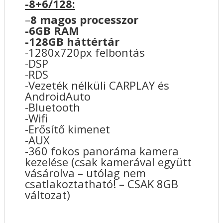
-8+6/128:
–
8 magos processzor
-6GB RAM
-128GB háttértár
-1280x720px felbontás
-DSP
-RDS
-Vezeték nélküli CARPLAY és
AndroidAuto
-Bluetooth
-Wifi
-Erősítő kimenet
-AUX
-360 fokos panoráma kamera
kezelése (csak kamerával együtt
vásárolva – utólag nem
csatlakoztatható! – CSAK 8GB
változat)