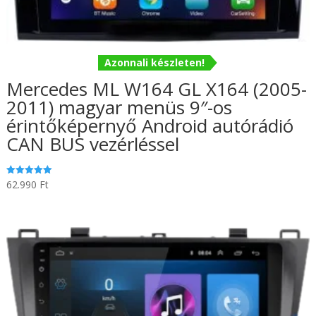
Azonnali készleten!
Mercedes ML W164 GL X164 (2005-
2011) magyar menüs 9″-os
érintőképernyő Android autórádió
CAN BUS vezérléssel
62.990
Ft
Értékelés:
5.00
/ 5