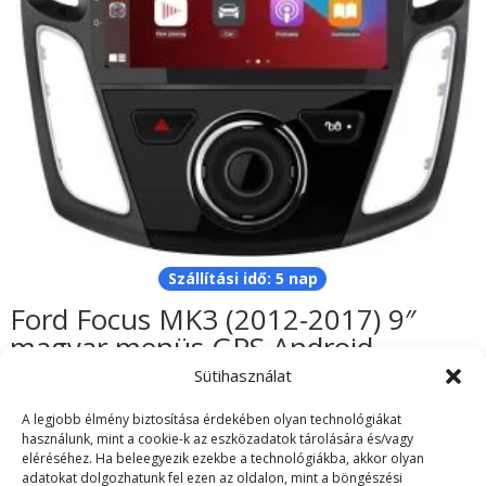
Szállítási idő: 5 nap
Ford Focus MK3 (2012-2017) 9″
magyar menüs GPS Android
autórádió gyári helyére
Sütihasználat
62.990
Ft
A legjobb élmény biztosítása érdekében olyan technológiákat
használunk, mint a cookie-k az eszközadatok tárolására és/vagy
eléréséhez. Ha beleegyezik ezekbe a technológiákba, akkor olyan
adatokat dolgozhatunk fel ezen az oldalon, mint a böngészési