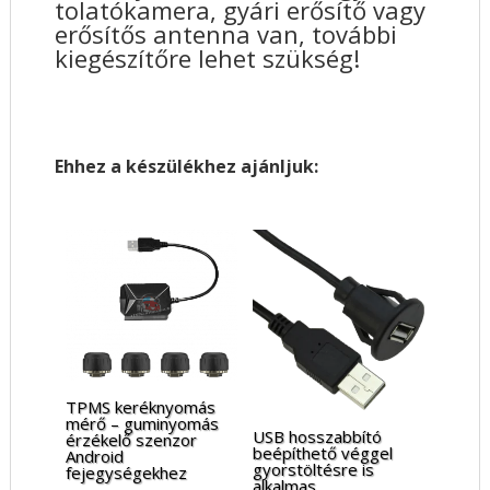
tolatókamera, gyári erősítő vagy
erősítős antenna van, további
kiegészítőre lehet szükség!
Ehhez a készülékhez ajánljuk:
TPMS keréknyomás
mérő – guminyomás
USB hosszabbító
érzékelő szenzor
beépíthető véggel
Android
gyorstöltésre is
fejegységekhez
alkalmas