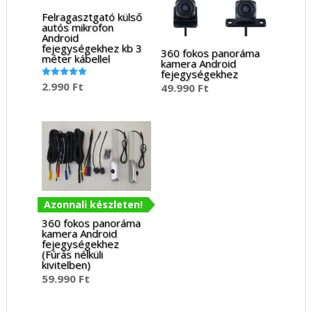
Felragasztgató külső
autós mikrofon
Android
fejegységekhez kb 3
360 fokos panoráma
méter kábellel
kamera Android
fejegységekhez
2.990
Ft
Értékelés:
49.990
Ft
5.00
/ 5
Azonnali készleten!
360 fokos panoráma
kamera Android
fejegységekhez
(Fúrás nélküli
kivitelben)
59.990
Ft