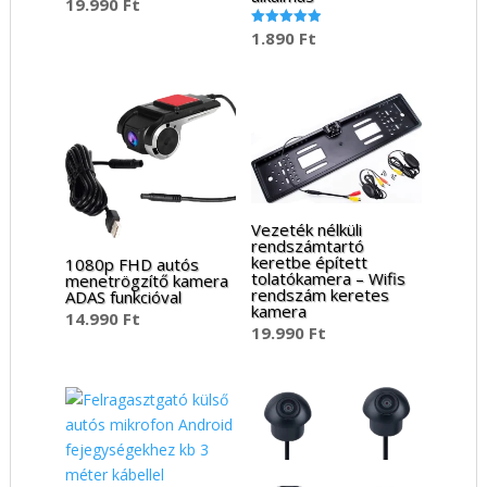
19.990
Ft
1.890
Ft
Értékelés:
5.00
/ 5
Vezeték nélküli
rendszámtartó
keretbe épített
1080p FHD autós
tolatókamera – Wifis
menetrögzítő kamera
rendszám keretes
ADAS funkcióval
kamera
14.990
Ft
19.990
Ft