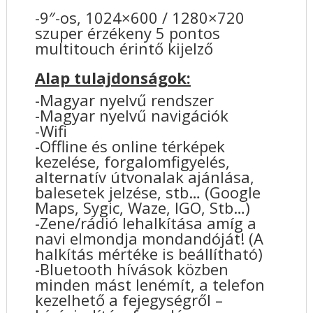
-9″-os, 1024×600 / 1280×720
szuper érzékeny 5 pontos
multitouch érintő kijelző
Alap tulajdonságok:
-Magyar nyelvű rendszer
-Magyar nyelvű navigációk
-Wifi
-Offline és online térképek
kezelése, forgalomfigyelés,
alternatív útvonalak ajánlása,
balesetek jelzése, stb… (Google
Maps, Sygic, Waze, IGO, Stb…)
-Zene/rádió lehalkítása amíg a
navi elmondja mondandóját! (A
halkítás mértéke is beállítható)
-Bluetooth hívások közben
minden mást lenémít, a telefon
kezelhető a fejegységről –