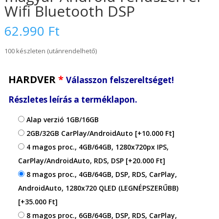
Wifi Bluetooth DSP
62.990
Ft
100 készleten (utánrendelhető)
HARDVER
*
Válasszon felszereltséget!
Részletes leírás a terméklapon.
Alap verzió 1GB/16GB
2GB/32GB CarPlay/AndroidAuto
[+10.000 Ft]
4 magos proc., 4GB/64GB, 1280x720px IPS,
CarPlay/AndroidAuto, RDS, DSP
[+20.000 Ft]
8 magos proc., 4GB/64GB, DSP, RDS, CarPlay,
AndroidAuto, 1280x720 QLED (LEGNÉPSZERŰBB)
[+35.000 Ft]
8 magos proc., 6GB/64GB, DSP, RDS, CarPlay,