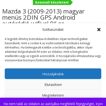
Azonnali készleten!
Mazda 3 (2009-2013) magyar
menüs 2DIN GPS Android
autórádió wifivel 9″-os
érintőképernyős
Sütihasználat
62.990
Ft
A legjobb élmény biztosítása érdekében olyan technológiákat
használunk, mint a cookie-k az eszközadatok tárolására és/vagy
eléréséhez. Ha beleegyezik ezekbe a technológiákba, akkor olyan
adatokat dolgozhatunk fel ezen az oldalon, mint a böngészési
viselkedés vagy az egyedi azonosítók. A hozzájárulás elmulasztása vagy
visszavonása bizonyos funkciókat hátrányosan érinthet.
ÁSZF
Adatvédelmi irányelvek
Visszaküldés/Garancia
Szállítási információk
Hozzájárulok
Elutasítom
Árukereső.hu
Az oldalt készítette: Fi Dániel EV
Megtekintem
Ha nem talál az oldalon az autójába megfelelő fejegységet, írjon
Adatvédelmi irányelvek