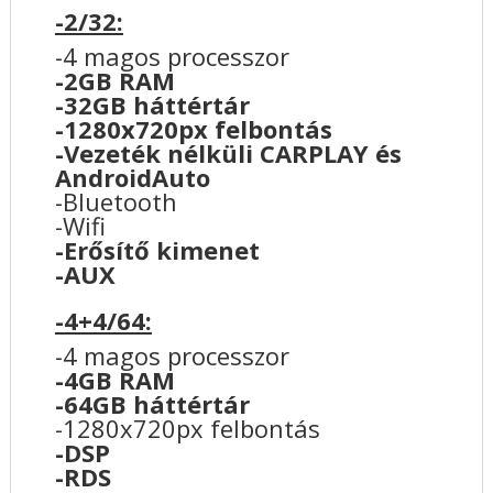
-2/32:
-4 magos processzor
-2GB RAM
-32GB háttértár
-1280x720px felbontás
-Vezeték nélküli CARPLAY és
AndroidAuto
-Bluetooth
-Wifi
-Erősítő kimenet
-AUX
-4+4/64:
-4 magos processzor
-4GB RAM
-64GB háttértár
-1280x720px felbontás
-DSP
-RDS