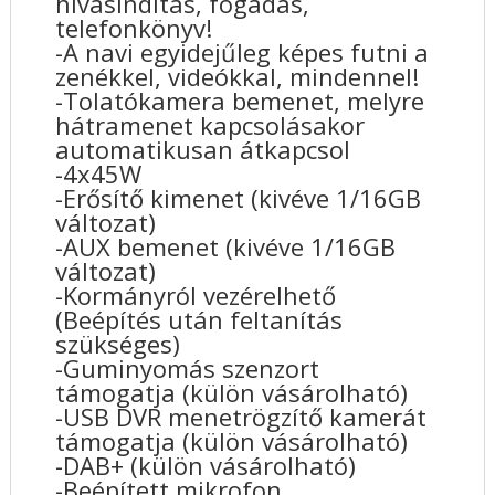
hívásindítás, fogadás,
telefonkönyv!
-A navi egyidejűleg képes futni a
zenékkel, videókkal, mindennel!
-Tolatókamera bemenet, melyre
hátramenet kapcsolásakor
automatikusan átkapcsol
-4x45W
-Erősítő kimenet (kivéve 1/16GB
változat)
-AUX bemenet (kivéve 1/16GB
változat)
-Kormányról vezérelhető
(Beépítés után feltanítás
szükséges)
-Guminyomás szenzort
támogatja (külön vásárolható)
-USB DVR menetrögzítő kamerát
támogatja (külön vásárolható)
-DAB+ (külön vásárolható)
-Beépített mikrofon