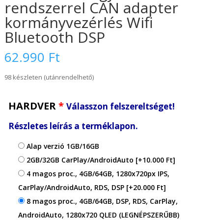
rendszerrel CAN adapter
kormányvezérlés Wifi
Bluetooth DSP
62.990
Ft
98 készleten (utánrendelhető)
HARDVER
*
Válasszon felszereltséget!
Részletes leírás a terméklapon.
Alap verzió 1GB/16GB
2GB/32GB CarPlay/AndroidAuto
[+10.000 Ft]
4 magos proc., 4GB/64GB, 1280x720px IPS,
CarPlay/AndroidAuto, RDS, DSP
[+20.000 Ft]
8 magos proc., 4GB/64GB, DSP, RDS, CarPlay,
AndroidAuto, 1280x720 QLED (LEGNÉPSZERŰBB)