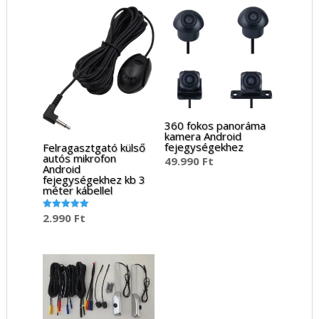
360 fokos panoráma
kamera Android
fejegységekhez
Felragasztgató külső
autós mikrofon
49.990
Ft
Android
fejegységekhez kb 3
méter kábellel
2.990
Ft
Értékelés:
5.00
/ 5