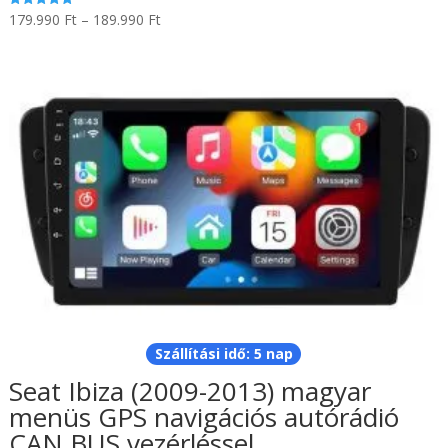
Ártartomány:
179.990
Ft
–
189.990
Ft
Értékelés:
5.00
179.990 Ft
/ 5
-
189.990 Ft
Szállítási idő: 5 nap
Seat Ibiza (2009-2013) magyar
menüs GPS navigációs autórádió
CAN BUS vezérléssel