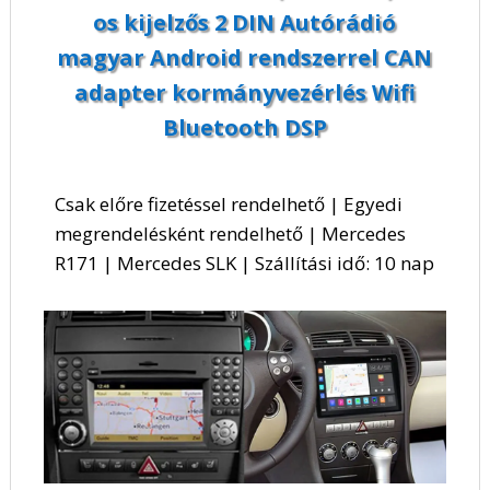
os kijelzős 2 DIN Autórádió
magyar Android rendszerrel CAN
adapter kormányvezérlés Wifi
Bluetooth DSP
Csak előre fizetéssel rendelhető | Egyedi
megrendelésként rendelhető | Mercedes
R171 | Mercedes SLK | Szállítási idő: 10 nap