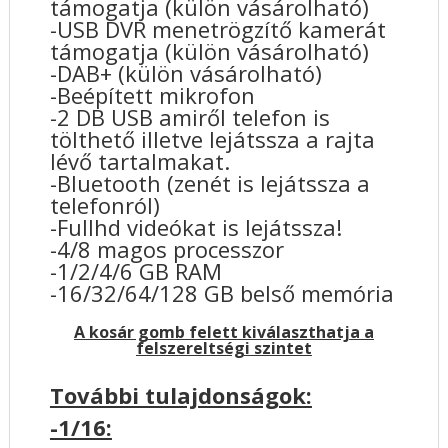
támogatja (külön vásárolható)
-USB DVR menetrögzítő kamerát
támogatja (külön vásárolható)
-DAB+ (külön vásárolható)
-Beépített mikrofon
-2 DB USB amiről telefon is
tölthető illetve lejátssza a rajta
lévő tartalmakat.
-Bluetooth (zenét is lejátssza a
telefonról)
-Fullhd videókat is lejátssza!
-4/8 magos processzor
-1/2/4/6 GB RAM
-16/32/64/128 GB belső memória
A kosár gomb felett kiválaszthatja a
felszereltségi szintet
További tulajdonságok:
-1/16: