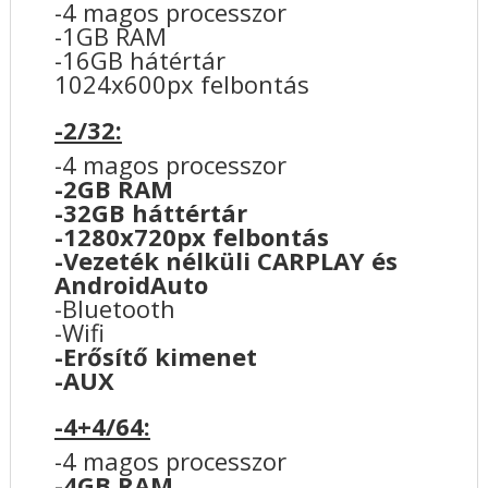
-4 magos processzor
-1GB RAM
-16GB hátértár
1024x600px felbontás
-2/32:
-4 magos processzor
-2GB RAM
-32GB háttértár
-1280x720px felbontás
-Vezeték nélküli CARPLAY és
AndroidAuto
-Bluetooth
-Wifi
-Erősítő kimenet
-AUX
-4+4/64:
-4 magos processzor
-4GB RAM