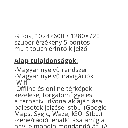
-9″-os, 1024×600 / 1280×720
szuper érzékeny 5 pontos
multitouch érintő kijelző
Alap tulajdonságok:
-Magyar nyelvű rendszer
-Magyar nyelvű navigációk
-Wifi
-Offline és online térképek
kezelése, forgalomfigyelés,
alternatív útvonalak ajánlása,
balesetek jelzése, stb… (Google
Maps, Sygic, Waze, IGO, Stb…)
-Zene/rádió lehalkítása amíg a
navi elmondja mondandóját! (A