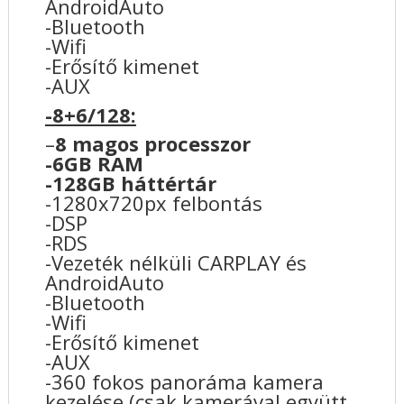
AndroidAuto
-Bluetooth
-Wifi
-Erősítő kimenet
-AUX
-8+6/128:
–
8 magos processzor
-6GB RAM
-128GB háttértár
-1280x720px felbontás
-DSP
-RDS
-Vezeték nélküli CARPLAY és
AndroidAuto
-Bluetooth
-Wifi
-Erősítő kimenet
-AUX
-360 fokos panoráma kamera
kezelése (csak kamerával együtt