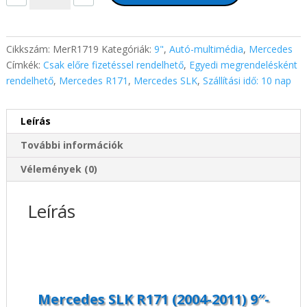
R171
(2004-
2011)
Cikkszám:
MerR1719
Kategóriák:
9"
,
Autó-multimédia
,
Mercedes
9"-
Címkék:
Csak előre fizetéssel rendelhető
,
Egyedi megrendelésként
os
rendelhető
,
Mercedes R171
,
Mercedes SLK
,
Szállítási idő: 10 nap
kijelzős
2
Leírás
DIN
Autórádió
További információk
magyar
Android
Vélemények (0)
rendszerrel
CAN
Leírás
adapter
kormányvezérlés
Wifi
Bluetooth
DSP
mennyiség
Mercedes SLK R171 (2004-2011) 9″-