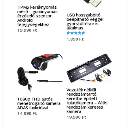
TPMS keréknyomás
mérő – guminyomás
USB hosszabbító
érzékelő szenzor
beépíthető véggel
Android
gyorstöltésre is
fejegységekhez
alkalmas
19.990
Ft
1.890
Ft
Értékelés:
5.00
/ 5
Vezeték nélküli
rendszámtartó
keretbe épített
1080p FHD autós
tolatókamera – Wifis
menetrögzítő kamera
rendszám keretes
ADAS funkcióval
kamera
14.990
Ft
19.990
Ft