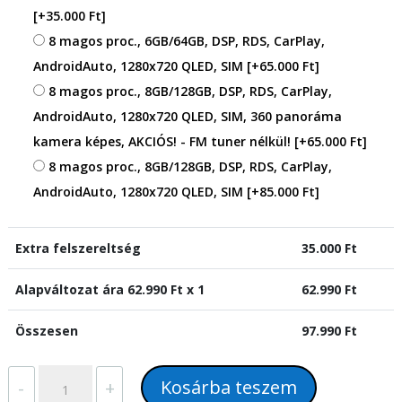
[+35.000 Ft]
8 magos proc., 6GB/64GB, DSP, RDS, CarPlay,
AndroidAuto, 1280x720 QLED, SIM
[+65.000 Ft]
8 magos proc., 8GB/128GB, DSP, RDS, CarPlay,
AndroidAuto, 1280x720 QLED, SIM, 360 panoráma
kamera képes, AKCIÓS! - FM tuner nélkül!
[+65.000 Ft]
8 magos proc., 8GB/128GB, DSP, RDS, CarPlay,
AndroidAuto, 1280x720 QLED, SIM
[+85.000 Ft]
Extra felszereltség
35.000
Ft
Alapváltozat ára
62.990
Ft x 1
62.990
Ft
Összesen
97.990
Ft
Mercedes
Kosárba teszem
-
+
SLK