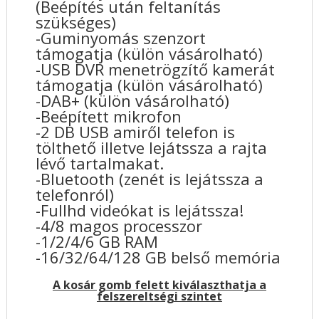
(Beépítés után feltanítás
szükséges)
-Guminyomás szenzort
támogatja (külön vásárolható)
-USB DVR menetrögzítő kamerát
támogatja (külön vásárolható)
-DAB+ (külön vásárolható)
-Beépített mikrofon
-2 DB USB amiről telefon is
tölthető illetve lejátssza a rajta
lévő tartalmakat.
-Bluetooth (zenét is lejátssza a
telefonról)
-Fullhd videókat is lejátssza!
-4/8 magos processzor
-1/2/4/6 GB RAM
-16/32/64/128 GB belső memória
A kosár gomb felett kiválaszthatja a
felszereltségi szintet