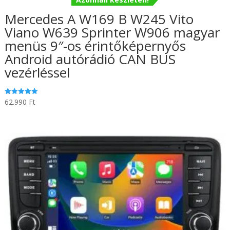
Mercedes A W169 B W245 Vito
Viano W639 Sprinter W906 magyar
menüs 9″-os érintőképernyős
Android autórádió CAN BUS
vezérléssel
62.990
Ft
Értékelés:
5.00
/ 5