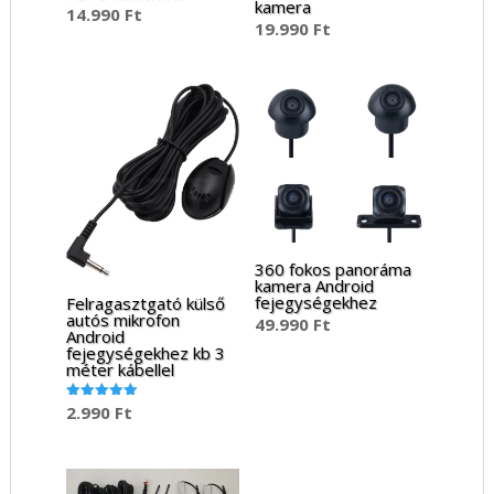
kamera
14.990
Ft
19.990
Ft
360 fokos panoráma
kamera Android
fejegységekhez
Felragasztgató külső
autós mikrofon
49.990
Ft
Android
fejegységekhez kb 3
méter kábellel
2.990
Ft
Értékelés:
5.00
/ 5