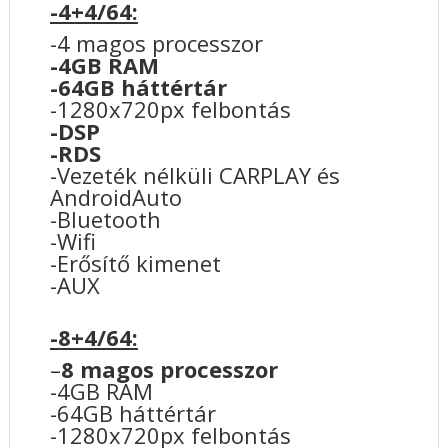
-4+4/64:
-4 magos processzor
-4GB RAM
-64GB háttértár
-1280x720px felbontás
-DSP
-RDS
-Vezeték nélküli CARPLAY és
AndroidAuto
-Bluetooth
-Wifi
-Erősítő kimenet
-AUX
-8+4/64:
–
8 magos processzor
-4GB RAM
-64GB háttértár
-1280x720px felbontás