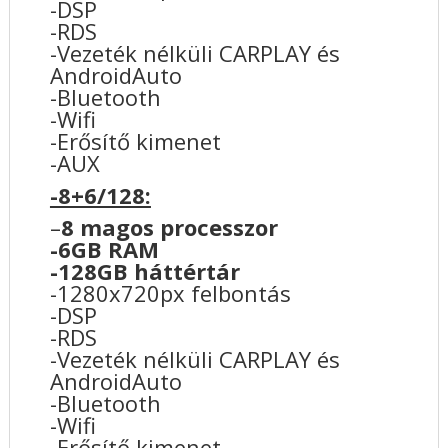
-DSP
-RDS
-Vezeték nélküli CARPLAY és
AndroidAuto
-Bluetooth
-Wifi
-Erősítő kimenet
-AUX
-8+6/128:
–
8 magos processzor
-6GB RAM
-128GB háttértár
-1280x720px felbontás
-DSP
-RDS
-Vezeték nélküli CARPLAY és
AndroidAuto
-Bluetooth
-Wifi
-Erősítő kimenet