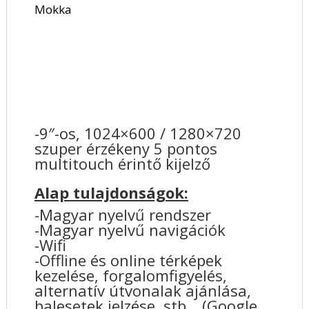
Mokka
-9″-os, 1024×600 / 1280×720
szuper érzékeny 5 pontos
multitouch érintő kijelző
Alap tulajdonságok:
-Magyar nyelvű rendszer
-Magyar nyelvű navigációk
-Wifi
-Offline és online térképek
kezelése, forgalomfigyelés,
alternatív útvonalak ajánlása,
balesetek jelzése, stb… (Google