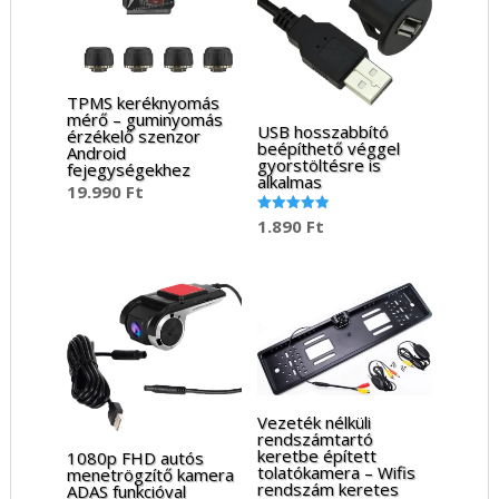
TPMS keréknyomás
mérő – guminyomás
USB hosszabbító
érzékelő szenzor
beépíthető véggel
Android
gyorstöltésre is
fejegységekhez
alkalmas
19.990
Ft
1.890
Ft
Értékelés:
5.00
/ 5
Vezeték nélküli
rendszámtartó
keretbe épített
1080p FHD autós
tolatókamera – Wifis
menetrögzítő kamera
rendszám keretes
ADAS funkcióval