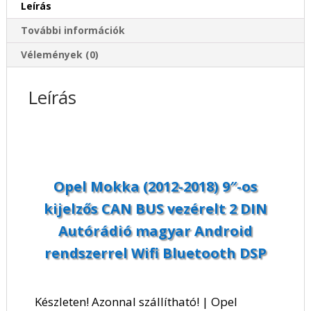
Leírás
BUS
vezérelt
További információk
2
DIN
Vélemények (0)
Autórádió
magyar
Leírás
Android
rendszerrel
Wifi
Bluetooth
DSP
mennyiség
Opel Mokka (2012-2018) 9″-os
kijelzős CAN BUS vezérelt 2 DIN
Autórádió magyar Android
rendszerrel Wifi Bluetooth DSP
Készleten! Azonnal szállítható! | Opel