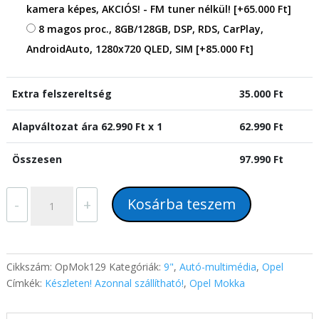
kamera képes, AKCIÓS! - FM tuner nélkül!
[+65.000 Ft]
8 magos proc., 8GB/128GB, DSP, RDS, CarPlay,
AndroidAuto, 1280x720 QLED, SIM
[+85.000 Ft]
Extra felszereltség
35.000
Ft
Alapváltozat ára
62.990
Ft x 1
62.990
Ft
Összesen
97.990
Ft
Opel
Kosárba teszem
-
+
Mokka
(2012-
2018)
9"-
Cikkszám:
OpMok129
Kategóriák:
9"
,
Autó-multimédia
,
Opel
os
Címkék:
Készleten! Azonnal szállítható!
,
Opel Mokka
kijelzős
CAN