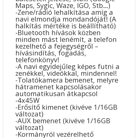
Maps, Sygic, Waze, IGO, Stb…)
-Zene/rádió lehalkítása amíg a
navi elmondja mondandóját! (A
halkítás mértéke is beállítható)
-Bluetooth hívások közben
minden mást lenémít, a telefon
kezelhető a fejegységről –
hívásindítás, fogadás,
telefonkönyv!
-A navi egyidejűleg képes futni a
zenékkel, videókkal, mindennel!
-Tolatókamera bemenet, melyre
hátramenet kapcsolásakor
automatikusan átkapcsol
-4x45W
-Erősítő kimenet (kivéve 1/16GB
változat)
-AUX bemenet (kivéve 1/16GB
változat)
-Kormányról vezérelhető