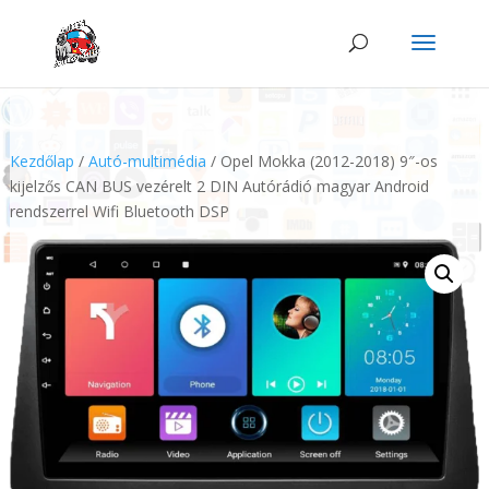
Kezdőlap
/
Autó-multimédia
/ Opel Mokka (2012-2018) 9″-os
kijelzős CAN BUS vezérelt 2 DIN Autórádió magyar Android
rendszerrel Wifi Bluetooth DSP