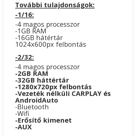
További tulajdonságok:
-1/16:
-4 magos processzor
-1GB RAM
-16GB hátértár
1024x600px felbontás
-2/32:
-4 magos processzor
-2GB RAM
-32GB háttértár
-1280x720px felbontás
-Vezeték nélküli CARPLAY és
AndroidAuto
-Bluetooth
-Wifi
-Erősítő kimenet
-AUX