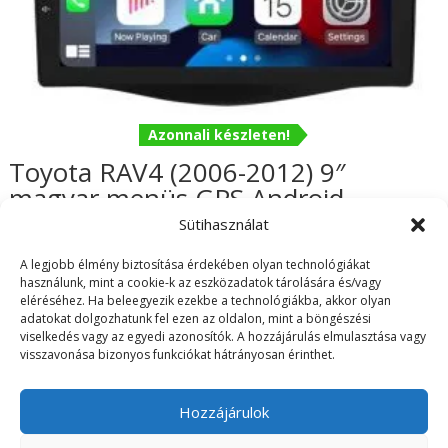
Azonnali készleten!
Toyota RAV4 (2006-2012) 9″
magyar menüs GPS Android
autórádió gyári helyére
Sütihasználat
62.990
Ft
A legjobb élmény biztosítása érdekében olyan technológiákat
használunk, mint a cookie-k az eszközadatok tárolására és/vagy
eléréséhez. Ha beleegyezik ezekbe a technológiákba, akkor olyan
adatokat dolgozhatunk fel ezen az oldalon, mint a böngészési
viselkedés vagy az egyedi azonosítók. A hozzájárulás elmulasztása vagy
visszavonása bizonyos funkciókat hátrányosan érinthet.
ÁSZF
Adatvédelmi irányelvek
Visszaküldés/Garancia
Szállítási információk
Hozzájárulok