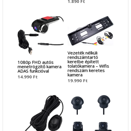
1.890
Ft
Értékelés:
5.00
/ 5
Vezeték nélküli
rendszámtartó
keretbe épített
1080p FHD autós
tolatókamera – Wifis
menetrögzítő kamera
rendszám keretes
ADAS funkcióval
kamera
14.990
Ft
19.990
Ft