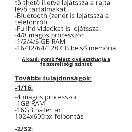
tölthető illetve lejátssza a rajta
lévő tartalmakat.
-Bluetooth (zenét is lejátssza a
telefonról)
-Fullhd videókat is lejátssza!
-4/8 magos processzor
-1/2/4/6 GB RAM
-16/32/64/128 GB belső memória
A kosár gomb felett kiválaszthatja a
felszereltségi szintet
További tulajdonságok:
-1/16:
-4 magos processzor
-1GB RAM
-16GB hátértár
1024x600px felbontás
-2/32: