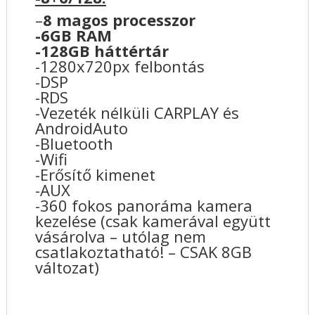
–
8 magos processzor
-6GB RAM
-128GB háttértár
-1280x720px felbontás
-DSP
-RDS
-Vezeték nélküli CARPLAY és
AndroidAuto
-Bluetooth
-Wifi
-Erősítő kimenet
-AUX
-360 fokos panoráma kamera
kezelése (csak kamerával együtt
vásárolva – utólag nem
csatlakoztatható! – CSAK 8GB
változat)