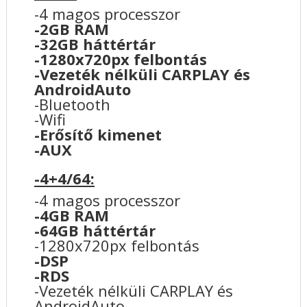
-4 magos processzor
-2GB RAM
-32GB háttértár
-1280x720px felbontás
-Vezeték nélküli CARPLAY és
AndroidAuto
-Bluetooth
-Wifi
-Erősítő kimenet
-AUX
-4+4/64:
-4 magos processzor
-4GB RAM
-64GB háttértár
-1280x720px felbontás
-DSP
-RDS
-Vezeték nélküli CARPLAY és
AndroidAuto