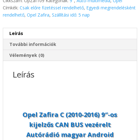
Cikkszám:
OpZaf109
Kategóriák:
9"
,
Autó-multimédia
,
Opel
9"-
Címkék:
Csak előre fizetéssel rendelhető
,
Egyedi megrendelésként
os
rendelhető
,
Opel Zafira
,
Szállítási idő: 5 nap
kijelzős
CAN
Leírás
BUS
vezérelt
További információk
Autórádió
magyar
Vélemények (0)
Android
rendszerrel
Leírás
Wifi
Bluetooth
DSP
mennyiség
Opel Zafira C (2010-2016) 9″-os
kijelzős CAN BUS vezérelt
Autórádió magyar Android