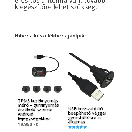
kiegészítőre lehet szükség!
Ehhez a készülékhez ajánljuk:
TPMS keréknyomás
mérő – guminyomás
USB hosszabbító
érzékelő szenzor
beépíthető véggel
Android
gyorstöltésre is
fejegységekhez
alkalmas
19.990
Ft