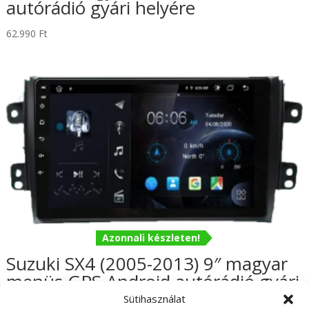
autórádió gyári helyére
62.990
Ft
Azonnali készleten!
Suzuki SX4 (2005-2013) 9″ magyar
menüs GPS Android autórádió gyári
helyére Wifi Bluetooth DSP
Sütihasználat