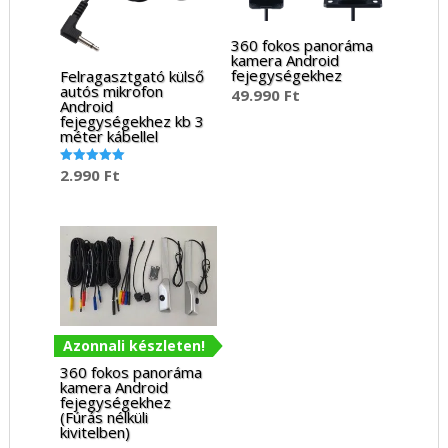
360 fokos panoráma
kamera Android
fejegységekhez
Felragasztgató külső
autós mikrofon
49.990
Ft
Android
fejegységekhez kb 3
méter kábellel
2.990
Ft
Értékelés:
5.00
/ 5
Azonnali készleten!
360 fokos panoráma
kamera Android
fejegységekhez
(Fúrás nélküli
kivitelben)