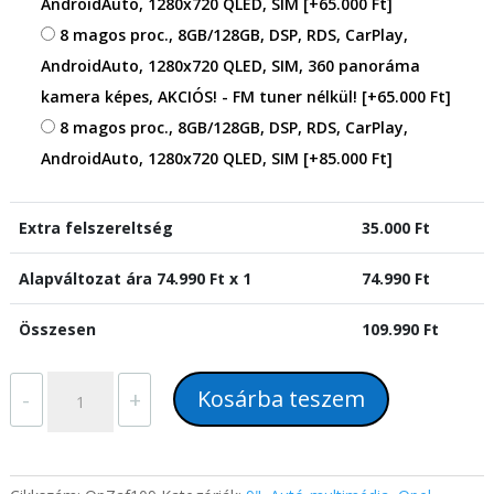
AndroidAuto, 1280x720 QLED, SIM
[+65.000 Ft]
8 magos proc., 8GB/128GB, DSP, RDS, CarPlay,
AndroidAuto, 1280x720 QLED, SIM, 360 panoráma
kamera képes, AKCIÓS! - FM tuner nélkül!
[+65.000 Ft]
8 magos proc., 8GB/128GB, DSP, RDS, CarPlay,
AndroidAuto, 1280x720 QLED, SIM
[+85.000 Ft]
Extra felszereltség
35.000
Ft
Alapváltozat ára
74.990
Ft x 1
74.990
Ft
Összesen
109.990
Ft
Opel
Kosárba teszem
-
+
Zafira
C
(2010-
2016)