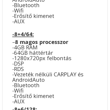
-Bluetooth
-Wifi
-Erősítő kimenet
-AUX
-8+4/64:
–
8 magos processzor
-4GB RAM
-64GB háttértár
-1280x720px felbontás
-DSP
-RDS
-Vezeték nélküli CARPLAY és
AndroidAuto
-Bluetooth
-Wifi
-Erősítő kimenet
-AUX
-8+6/128: