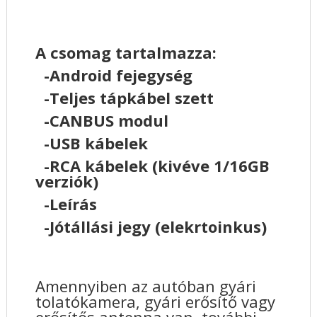
A csomag tartalmazza:
-Android fejegység
-Teljes tápkábel szett
-CANBUS modul
-USB kábelek
-RCA kábelek (kivéve 1/16GB
verziók)
-Leírás
-Jótállási jegy (elekrtoinkus)
Amennyiben az autóban gyári
tolatókamera, gyári erősítő vagy
erősítős antenna van, további