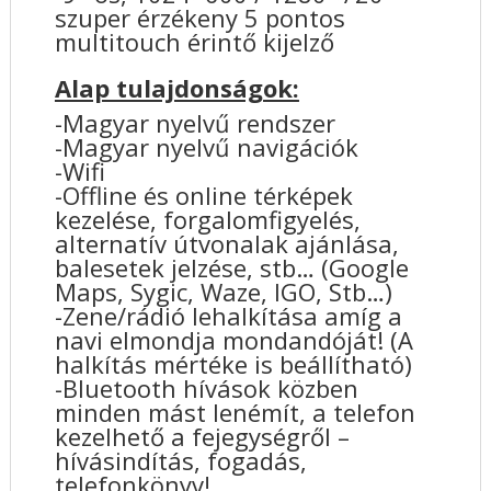
szuper érzékeny 5 pontos
multitouch érintő kijelző
Alap tulajdonságok:
-Magyar nyelvű rendszer
-Magyar nyelvű navigációk
-Wifi
-Offline és online térképek
kezelése, forgalomfigyelés,
alternatív útvonalak ajánlása,
balesetek jelzése, stb… (Google
Maps, Sygic, Waze, IGO, Stb…)
-Zene/rádió lehalkítása amíg a
navi elmondja mondandóját! (A
halkítás mértéke is beállítható)
-Bluetooth hívások közben
minden mást lenémít, a telefon
kezelhető a fejegységről –
hívásindítás, fogadás,
telefonkönyv!